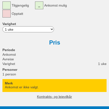
Tilgjengelig
Ankomst mulig
Opptatt
Varighet
Pris
Periode
Ankomst
Avreise
Varighet
1 uke
Personer
1 person
Merk
Ankomst er ikke valgt.
Kontrakts- og leievilkår