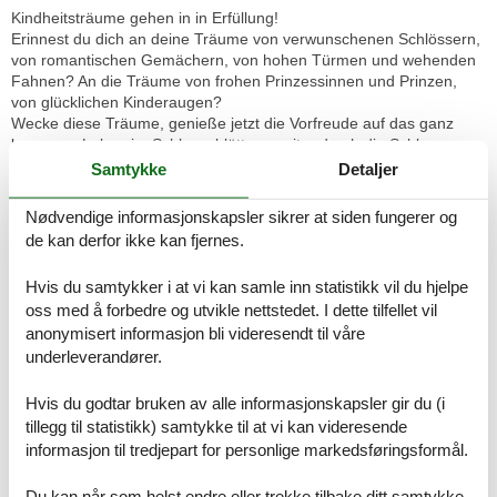
Kindheitsträume gehen in in Erfüllung!
Erinnest du dich an deine Träume von verwunschenen Schlössern,
von romantischen Gemächern, von hohen Türmen und wehenden
Fahnen? An die Träume von frohen Prinzessinnen und Prinzen,
von glücklichen Kinderaugen?
Wecke diese Träume, genieße jetzt die Vorfreude auf das ganz
besonere Leben im Schloss, blättere weiter durch die Schloss-
Seiten. Hunderte positive Bewertungen unserer Schloss-
Samtykke
Detaljer
Romantiker und Schloss-Gästefamilien berichten von ungezügelter
Lebensfreude im und um ihr Schloss Thannegg, sie erzählen von
Nødvendige informasjonskapsler sikrer at siden fungerer og
einzigartigen Erlebnissen und von interessanten Geschichten. Das
de kan derfor ikke kan fjernes.
Leben im Schloss mit der 100-Leistungen umfassenden
Sommercard ist ein Urlaub mit enormen Mehrwert.
Hvis du samtykker i at vi kan samle inn statistikk vil du hjelpe
Das Ennstal ist eines der schönsten Naturparadiese der Alpen.
oss med å forbedre og utvikle nettstedet. I dette tilfellet vil
Durch die besondere Lage inmitten der Berge blieb es verschont
anonymisert informasjon bli videresendt til våre
von schlimmen Naturereignissen. Vielleicht deswegen, weil sich
eure Schlossherrn ganz besonders dem Schutz der Interessen
underleverandører.
unserer nächsten Generationen verschrieben haben. Der
schlosseigene, lehrreiche Familien-Energielehrpfad mit
Hvis du godtar bruken av alle informasjonskapsler gir du (i
Wasserkraftwerk, PV-Anlagen, 100kWh Stromspeicher,
tillegg til statistikk) samtykke til at vi kan videresende
Wärmepumpen und Ladestationen heben den ökologischen
informasjon til tredjepart for personlige markedsføringsformål.
Fußabdruck von Bewohnern und seiner Gästefamilie.
Komm ins Schloss, schalte ab und genieße die herrliche
Du kan når som helst endre eller trekke tilbake ditt samtykke