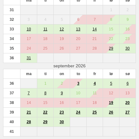
ma
ti
on
to
fr
lø
sø
31
1
2
32
3
4
5
6
7
8
9
33
10
11
12
13
14
15
16
34
17
18
19
20
21
22
23
35
24
25
26
27
28
29
30
36
31
september 2026
ma
ti
on
to
fr
lø
sø
36
1
2
3
4
5
6
37
7
8
9
10
11
12
13
38
14
15
16
17
18
19
20
39
21
22
23
24
25
26
27
40
28
29
30
41