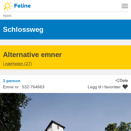
Hjem
Schlossweg
 - Michaelerberg-Pruggern
 - 8962
Alternative emner
I nærheten (27)
Dele
1 person
Emne nr.:
532-764663
Legg til i favoritter