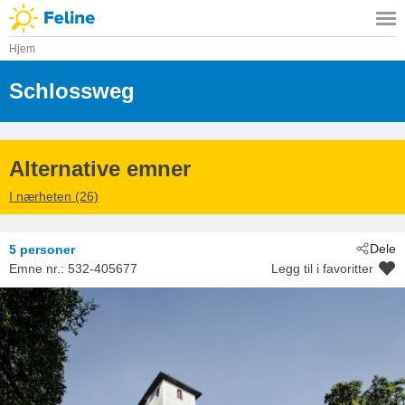
Hjem
Schlossweg
 - Michaelerberg-Pruggern
 - 8962
Alternative emner
I nærheten (26)
Dele
5 personer
Emne nr.:
532-405677
Legg til i favoritter