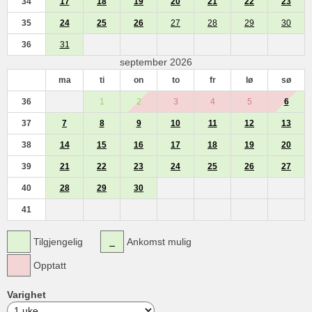
34
17
18
19
20
21
22
23
35
24
25
26
27
28
29
30
36
31
september 2026
ma
ti
on
to
fr
lø
sø
36
1
2
3
4
5
6
37
7
8
9
10
11
12
13
38
14
15
16
17
18
19
20
39
21
22
23
24
25
26
27
40
28
29
30
41
Tilgjengelig
Ankomst mulig
Opptatt
Varighet