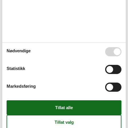
Fritidsbasseng
Hage til bruk
PARKERING
Sykkelbod
Overnatting Fasiliteter
Internett i fellesområdet
Kredittkort
Møte/konferanse
Røykfritt hus
Nødvendige
Salong
Sikkerhetsboks
Skirom
Statistikk
Sykkelvennlig
Turvennlig
Tørkerom
Markedsføring
ServiceFacilities
Bedding
Brødrister
CD-spiller
Dyr på forespørsel
Dårlig/WC
Flere soverom
Frokostservering