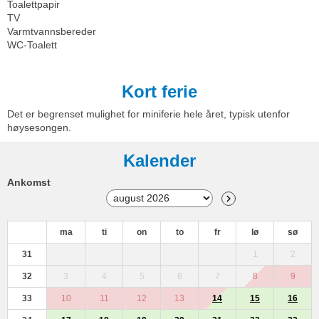
Toalettpapir
TV
Varmtvannsbereder
WC-Toalett
Kort ferie
Det er begrenset mulighet for miniferie hele året, typisk utenfor
høysesongen.
Kalender
Ankomst
ma
ti
on
to
fr
lø
sø
31
1
2
32
3
4
5
6
7
8
9
33
10
11
12
13
14
15
16