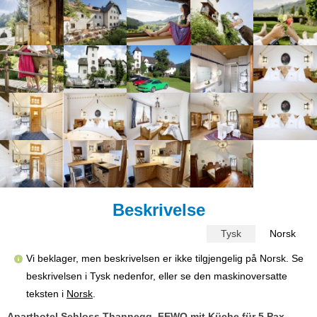
Beskrivelse
Tysk
Norsk
Vi beklager, men beskrivelsen er ikke tilgjengelig på Norsk. Se
beskrivelsen i Tysk nedenfor, eller se den maskinoversatte
teksten i
Norsk
.
Aparthotel Schloss Thannegg, FEWO mit Küche für 5 Pax