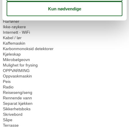
Husdyr tillatt eller på forespørsel
Høy stol
Håndklær
Hårføner
Ikke-røykere
Internett - WiFi
Kabel / lør
Kaffemaskin
Karbonmonoksid detektorer
Kjøleskap
Mikrobølgeovn
Mulighet for frysing
OPPVARMING
Oppvaskmaskin
Peis
Radio
Reiseseng/seng
Rennende vann
Separat kjøkken
Sikkerhetsboks
Skrivebord
Såpe
Terrasse