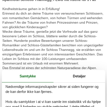
Kindheitsträume gehen in in Erfüllung!
Erinnest du dich an deine Träume von verwunschenen Schlössern,
von romantischen Gemächern, von hohen Türmen und wehenden
Fahnen? An die Träume von frohen Prinzessinnen und Prinzen,
von glücklichen Kinderaugen?
Wecke diese Träume, genieße jetzt die Vorfreude auf das ganz
besonere Leben im Schloss, blättere weiter durch die Schloss-
Seiten. Hunderte positive Bewertungen unserer Schloss-
Romantiker und Schloss-Gästefamilien berichten von ungezügelter
Lebensfreude im und um ihr Schloss Thannegg, sie erzählen von
einzigartigen Erlebnissen und von interessanten Geschichten. Das
Leben im Schloss mit der 100-Leistungen umfassenden
Sommercard ist ein Urlaub mit enormen Mehrwert.
Das Ennstal ist eines der schönsten Naturparadiese der Alpen.
Durch die besondere Lage inmitten der Berge blieb es verschont
Samtykke
Detaljer
von schlimmen Naturereignissen. Vielleicht deswegen, weil sich
eure Schlossherrn ganz besonders dem Schutz der Interessen
unserer nächsten Generationen verschrieben haben. Der
Nødvendige informasjonskapsler sikrer at siden fungerer og
schlosseigene, lehrreiche Familien-Energielehrpfad mit
de kan derfor ikke kan fjernes.
Wasserkraftwerk, PV-Anlagen, 100kWh Stromspeicher,
Wärmepumpen und Ladestationen heben den ökologischen
Hvis du samtykker i at vi kan samle inn statistikk vil du hjelpe
Fußabdruck von Bewohnern und seiner Gästefamilie.
oss med å forbedre og utvikle nettstedet. I dette tilfellet vil