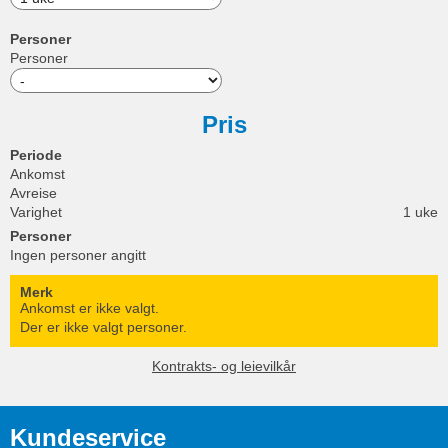
Personer
Personer
Pris
Periode
Ankomst
Avreise
Varighet
1 uke
Personer
Ingen personer angitt
Merk
Ankomst er ikke valgt.
Der er ikke valgt personer.
Kontrakts- og leievilkår
Kundeservice