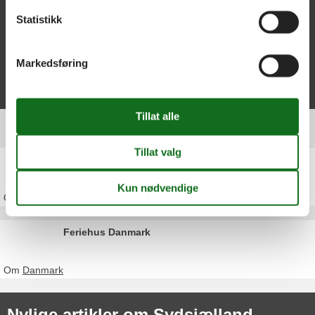
ferieopplevelser
Statistikk
Følg med på gode tilbud fra våre partnere! La deg inspirere og få
mest mulig ut av ferien med attraktive rabatter og unike
opplevelser.
Markedsføring
Tilbud og rabatter
Foreldre toppartikler
Feriehus Sjælland
Om
Sjælland
Feriehus Danmark
Om
Danmark
Nylige artikler om Sydsjælland