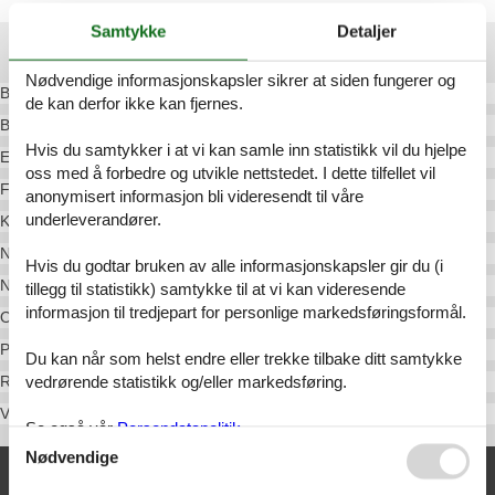
Samtykke
Detaljer
Destinasjoner i Sydsjælland
Nødvendige informasjonskapsler sikrer at siden fungerer og
Bakkebølle Strand
de kan derfor ikke kan fjernes.
Bønsvig
Hvis du samtykker i at vi kan samle inn statistikk vil du hjelpe
Enø
oss med å forbedre og utvikle nettstedet. I dette tilfellet vil
Faxe
anonymisert informasjon bli videresendt til våre
underleverandører.
Karrebæksminde
Næs
Hvis du godtar bruken av alle informasjonskapsler gir du (i
Næstved
tillegg til statistikk) samtykke til at vi kan videresende
informasjon til tredjepart for personlige markedsføringsformål.
Ore Strand
Præstø
Du kan når som helst endre eller trekke tilbake ditt samtykke
vedrørende statistikk og/eller markedsføring.
Rude
Vesterhave
Se også vår
Persondatapolitik
Nødvendige
Tilbud og rabatter på