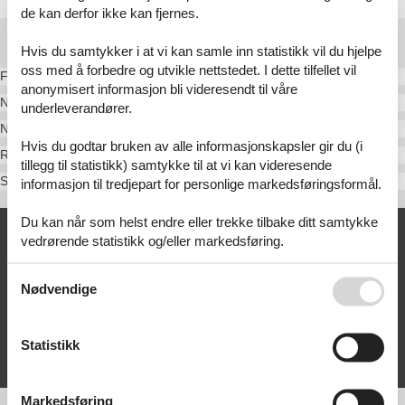
de kan derfor ikke kan fjernes.
Destinasjoner i Fanø
Hvis du samtykker i at vi kan samle inn statistikk vil du hjelpe
oss med å forbedre og utvikle nettstedet. I dette tilfellet vil
Fanø Bad
anonymisert informasjon bli videresendt til våre
Nordby
underleverandører.
Nyby
Hvis du godtar bruken av alle informasjonskapsler gir du (i
Rindby
tillegg til statistikk) samtykke til at vi kan videresende
Sønderho
informasjon til tredjepart for personlige markedsføringsformål.
Du kan når som helst endre eller trekke tilbake ditt samtykke
Tilbud og rabatter på
vedrørende statistikk og/eller markedsføring.
ferieopplevelser
Se også vår
Persondatapolitik
Følg med på gode tilbud fra våre partnere! La deg inspirere og få
Nødvendige
mest mulig ut av ferien med attraktive rabatter og unike
opplevelser.
Statistikk
Tilbud og rabatter
Markedsføring