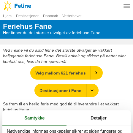
Hjem
Destinasjoner
Danmark
Vesterhavet
Feriehus Fanø
Her finner du det største utvalget av feriehuse Fanø
Ved Feline vil du alltid finne det største utvalget av vakkert
beliggende feriehuse Fanø. Bestill enkelt og sikkert på nettet eller
kontakt oss, hvis du har spørsmål.
Velg mellom 621 feriehus
Destinasjoner i Fanø
Se frem til en herlig ferie med god tid til hverandre i et vakkert
feriehus Fanø
Samtykke
Detaljer
Velg mellom 621 feriehus
Nødvendige informasjonskapsler sikrer at siden fungerer og