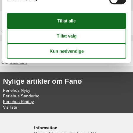
Foreldre toppartikler
Feriehus Vesterhavet
Om
Vesterhavet
Feriehus Danmark
Om
Danmark
Nylige artikler om Fanø
Feriehus Nyby
Feriehus Sønderho
Feriehus Rindby
Vis liste
Information