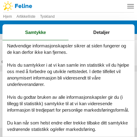
Hjem
Artikkelliste
Tyskland
Sachsen-Anhalt
Samtykke
Detaljer
Feriehus Sachsen-Anhalt
Nødvendige informasjonskapsler sikrer at siden fungerer og
de kan derfor ikke kan fjernes.
Om
Sachsen-Anhalt
Hvis du samtykker i at vi kan samle inn statistikk vil du hjelpe
oss med å forbedre og utvikle nettstedet. I dette tilfellet vil
Artikkeltyper
anonymisert informasjon bli videresendt til våre
underleverandører.
Alle
Feriehus
Hvis du godtar bruken av alle informasjonskapsler gir du (i
Geografiske områder
tillegg til statistikk) samtykke til at vi kan videresende
informasjon til tredjepart for personlige markedsføringsformål.
Alle
Tyskland
Sachsen-Anhalt
Du kan når som helst endre eller trekke tilbake ditt samtykke
vedrørende statistikk og/eller markedsføring.