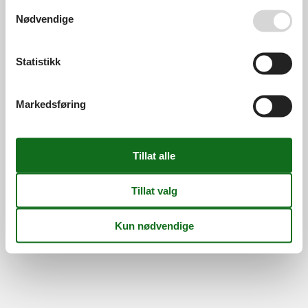
Se også vår
Persondatapolitik
Nødvendige
Information
Persondatapolitik
Cookies
FAQ
Om os
Statistikk
Kontakt
Om os
©
Feline Holidays
-
Feline Holidays A/S
-
Nygade 8B, 2.th -
Markedsføring
DK-7400
Herning
-
Danmark -
Telefon:
(+45) 8724 2251
-
E-post:
info@feline-holidays.no
MVA-nummer: DK26347688