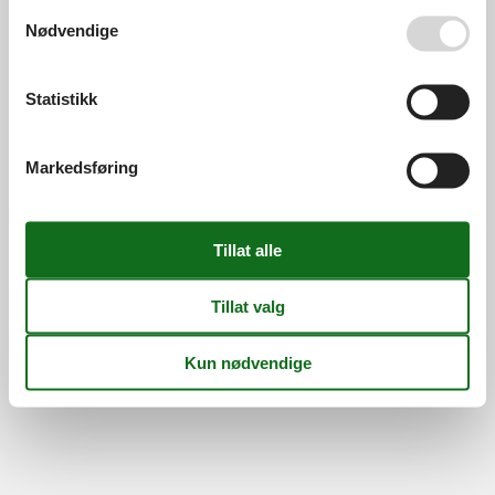
Se også vår
Persondatapolitik
Nødvendige
Information
Persondatapolitik
Cookies
FAQ
Om os
Statistikk
Kontakt
Om os
©
Feline Holidays
-
Feline Holidays A/S
-
Nygade 8B, 2.th -
Markedsføring
DK-7400
Herning
-
Danmark -
Telefon:
(+45) 8724 2251
-
E-post:
info@feline-holidays.no
MVA-nummer: DK26347688