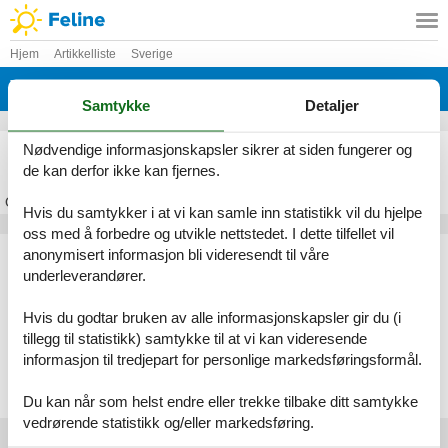
Hjem
Artikkelliste
Sverige
Vättern
Samtykke
Detaljer
Feriehus Vättern
Nødvendige informasjonskapsler sikrer at siden fungerer og
de kan derfor ikke kan fjernes.
Om
Vättern
Hvis du samtykker i at vi kan samle inn statistikk vil du hjelpe
oss med å forbedre og utvikle nettstedet. I dette tilfellet vil
Artikkeltyper
anonymisert informasjon bli videresendt til våre
underleverandører.
Alle
Feriehus
Hvis du godtar bruken av alle informasjonskapsler gir du (i
Geografiske områder
tillegg til statistikk) samtykke til at vi kan videresende
informasjon til tredjepart for personlige markedsføringsformål.
Alle
Sverige
Vättern
Du kan når som helst endre eller trekke tilbake ditt samtykke
vedrørende statistikk og/eller markedsføring.