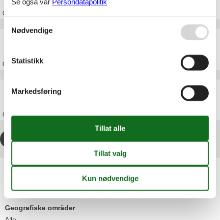
Se også vår
Persondatapolitik
Om
Gran Canaria
Nødvendige
Feriehus Fuerteventura
Statistikk
Om
Fuerteventura
Feriehus Kanariøyane
Markedsføring
Om
Kanariøyane
1
2
>
>>
Artikkeltyper
Alle
Feriehus
Geografiske områder
Alle