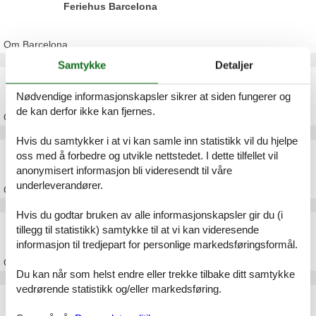
Feriehus Barcelona
Om
Barcelona
Samtykke
Detaljer
Feriehus Tenerife
Nødvendige informasjonskapsler sikrer at siden fungerer og
de kan derfor ikke kan fjernes.
Om
Tenerife
Hvis du samtykker i at vi kan samle inn statistikk vil du hjelpe
Feriehus La Palma
oss med å forbedre og utvikle nettstedet. I dette tilfellet vil
anonymisert informasjon bli videresendt til våre
underleverandører.
Om
La Palma
Hvis du godtar bruken av alle informasjonskapsler gir du (i
Feriehus Lanzarote
tillegg til statistikk) samtykke til at vi kan videresende
informasjon til tredjepart for personlige markedsføringsformål.
Om
Lanzarote
Du kan når som helst endre eller trekke tilbake ditt samtykke
vedrørende statistikk og/eller markedsføring.
Feriehus Gran Canaria