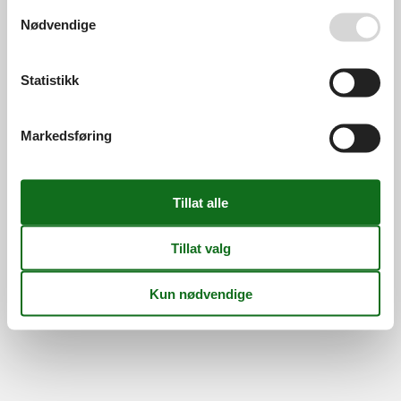
Se også vår
Persondatapolitik
Nødvendige
Information
Persondatapolitik
Cookies
FAQ
Om os
Statistikk
Kontakt
Om os
©
Feline Holidays
-
Feline Holidays A/S
-
Nygade 8B, 2.th -
Markedsføring
DK-7400
Herning
-
Danmark -
Telefon:
(+45) 8724 2251
-
E-post:
info@feline-holidays.no
MVA-nummer: DK26347688