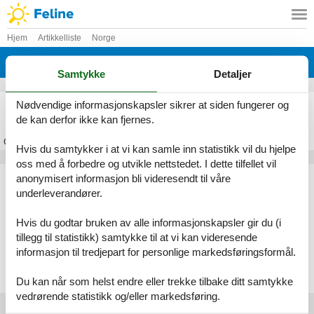
Hjem
Artikkelliste
Norge
Lillehammer
Samtykke
Detaljer
Feriehus Lillehammer
Nødvendige informasjonskapsler sikrer at siden fungerer og
de kan derfor ikke kan fjernes.
Om
Lillehammer
Hvis du samtykker i at vi kan samle inn statistikk vil du hjelpe
oss med å forbedre og utvikle nettstedet. I dette tilfellet vil
Artikkeltyper
anonymisert informasjon bli videresendt til våre
underleverandører.
Alle
Feriehus
Hvis du godtar bruken av alle informasjonskapsler gir du (i
Geografiske områder
tillegg til statistikk) samtykke til at vi kan videresende
informasjon til tredjepart for personlige markedsføringsformål.
Alle
Norge
Lillehammer
Du kan når som helst endre eller trekke tilbake ditt samtykke
vedrørende statistikk og/eller markedsføring.