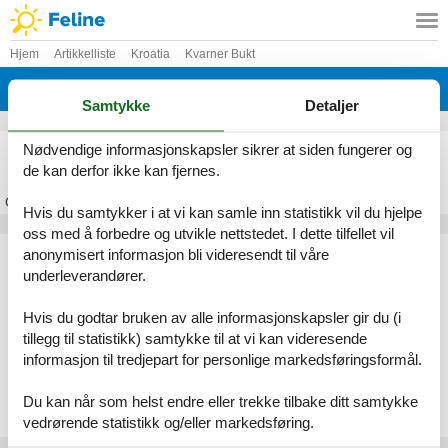
Hjem
Artikkelliste
Kroatia
Kvarner Bukt
Rab
Samtykke
Detaljer
Feriehus Rab
Nødvendige informasjonskapsler sikrer at siden fungerer og
de kan derfor ikke kan fjernes.
Om
Rab
Hvis du samtykker i at vi kan samle inn statistikk vil du hjelpe
oss med å forbedre og utvikle nettstedet. I dette tilfellet vil
Artikkeltyper
anonymisert informasjon bli videresendt til våre
underleverandører.
Alle
Feriehus
Hvis du godtar bruken av alle informasjonskapsler gir du (i
Geografiske områder
tillegg til statistikk) samtykke til at vi kan videresende
informasjon til tredjepart for personlige markedsføringsformål.
Alle
Kroatia
Kvarner Bukt
Du kan når som helst endre eller trekke tilbake ditt samtykke
Rab
vedrørende statistikk og/eller markedsføring.