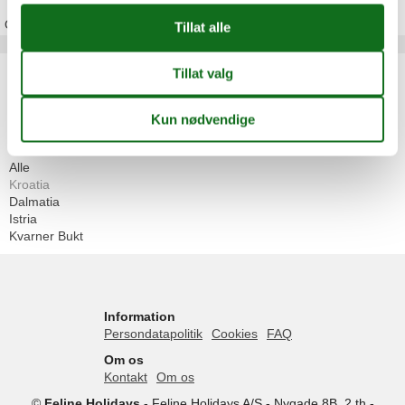
Om
Kroatia
Artikkeltyper
Alle
Feriehus
Geografiske områder
Alle
Kroatia
Dalmatia
Istria
Kvarner Bukt
Information
Persondatapolitik
Cookies
FAQ
Om os
Kontakt
Om os
©
Feline Holidays
-
Feline Holidays A/S
-
Nygade 8B, 2.th -