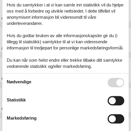
Feriehus Istria
Hvis du samtykker i at vi kan samle inn statistikk vil du hjelpe
oss med å forbedre og utvikle nettstedet. I dette tilfellet vil
anonymisert informasjon bli videresendt til våre
Om
Istria
underleverandører.
Feriehus Zadar
Hvis du godtar bruken av alle informasjonskapsler gir du (i
tillegg til statistikk) samtykke til at vi kan videresende
informasjon til tredjepart for personlige markedsføringsformål.
Om
Zadar
Du kan når som helst endre eller trekke tilbake ditt samtykke
Feriehus Trogir
vedrørende statistikk og/eller markedsføring.
Se også vår
Persondatapolitik
Om
Trogir
Nødvendige
Feriehus Dalmatia
Statistikk
Om
Dalmatia
Markedsføring
Feriehus Kroatia