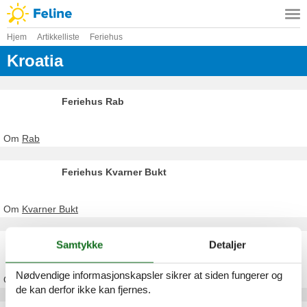
Hjem
Artikkelliste
Feriehus
Kroatia
Feriehus Rab
Om
Rab
Feriehus Kvarner Bukt
Om
Kvarner Bukt
Feriehus Pula
Samtykke
Detaljer
Nødvendige informasjonskapsler sikrer at siden fungerer og
Om
Pula
de kan derfor ikke kan fjernes.