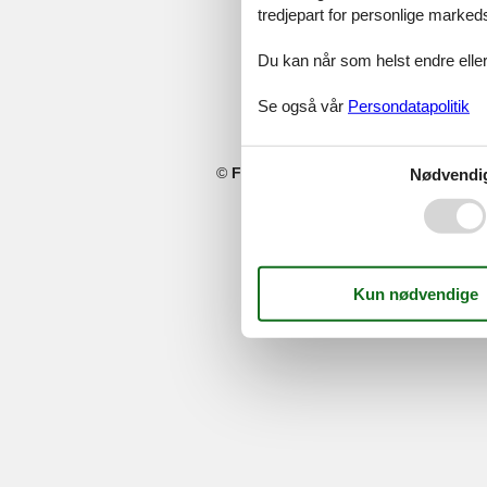
tredjepart for personlige marked
Du kan når som helst endre eller
Se også vår
Persondatapolitik
©
Feline Holidays
-
Feline Holidays A/
Nødvendi