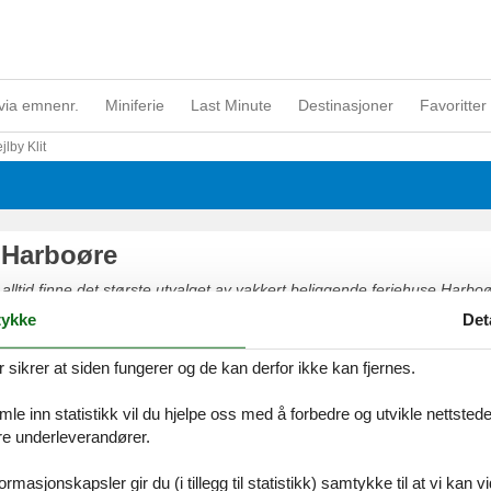
via emnenr.
Miniferie
Last Minute
Destinasjoner
Favoritter 
jlby Klit
 Harboøre
 alltid finne det største utvalget av vakkert beliggende feriehuse Harboør
 på nettet eller kontakt oss, hvis du har spørsmål.
ykke
Det
ikrer at siden fungerer og de kan derfor ikke kan fjernes.
e inn statistikk vil du hjelpe oss med å forbedre og utvikle nettstedet. 
åre underleverandører.
rmasjonskapsler gir du (i tillegg til statistikk) samtykke til at vi kan 