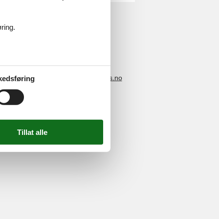
ring.
4 2251
-
E-post:
info@feline-holidays.no
kedsføring