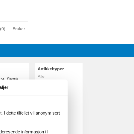
(
0
)
Bruker
Artikkeltyper
Alle
e. Bestill
Feriehus
aljer
Geografiske
områder
Alle
Danmark
I dette tilfellet vil anonymisert
Vesterhavet
Vejlby Klit
Harboøre
videresende informasjon til