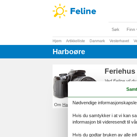
Søk
Finn 
Hjem
Artikkelliste
Danmark
Vesterhavet
Ve
Harboøre
Feriehus
Ved Feline vil du
enkelt og sikkert
Samt
Nødvendige informasjonskapsler s
Om
Harboøre
Hvis du samtykker i at vi kan saml
informasjon bli videresendt til v
Hvis du godtar bruken av alle info