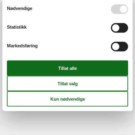
Se også vår
Persondatapolitik
Nødvendige
Information
Statistikk
Persondatapolitik
Cookies
FAQ
Om os
Kontakt
Om os
Markedsføring
©
Feline Holidays
-
Feline Holidays A/S
-
Nygade 8B, 2.th -
DK-7400
Herning
-
Danmark -
Telefon:
(+45) 8724 2251
-
E-post:
info@feline-holidays.no
MVA-nummer: DK26347688