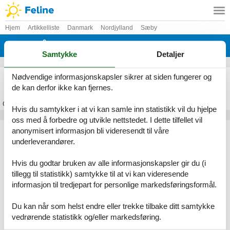
Hjem
Artikkelliste
Danmark
Nordjylland
Sæby
Lyngså
Samtykke
Detaljer
Feriehus Lyngså
Nødvendige informasjonskapsler sikrer at siden fungerer og
de kan derfor ikke kan fjernes.
Om
Lyngså
Hvis du samtykker i at vi kan samle inn statistikk vil du hjelpe
oss med å forbedre og utvikle nettstedet. I dette tilfellet vil
Artikkeltyper
anonymisert informasjon bli videresendt til våre
underleverandører.
Alle
Feriehus
Hvis du godtar bruken av alle informasjonskapsler gir du (i
Geografiske områder
tillegg til statistikk) samtykke til at vi kan videresende
informasjon til tredjepart for personlige markedsføringsformål.
Alle
Danmark
Nordjylland
Du kan når som helst endre eller trekke tilbake ditt samtykke
Sæby
vedrørende statistikk og/eller markedsføring.
Lyngså