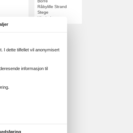
Borre
Råbylille Strand
Stege
Ulvshale
aljer
estill enkelt
I dette tilfellet vil anonymisert
videresende informasjon til
ring.
estill enkelt
kedsføring