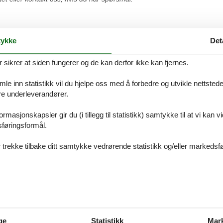
ykke
Det
 Stege
ikrer at siden fungerer og de kan derfor ikke kan fjernes.
 alltid finne det største utvalget av vakkert beliggende feriehuse Stege. B
tet eller kontakt oss, hvis du har spørsmål.
e inn statistikk vil du hjelpe oss med å forbedre og utvikle nettstedet. 
åre underleverandører.
rmasjonskapsler gir du (i tillegg til statistikk) samtykke til at vi kan 
sføringsformål.
 Bogø
 trekke tilbake ditt samtykke vedrørende statistikk og/eller markedsfø
 alltid finne det største utvalget av vakkert beliggende feriehuse Bogø. B
tet eller kontakt oss, hvis du har spørsmål.
Råbylille Strand
ge
Statistikk
Mar