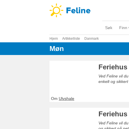
Søk
Finn 
Hjem
Artikkelliste
Danmark
Møn
Feriehus
Ved Feline vil du
enkelt og sikkert
Om
Ulvshale
Feriehus
Ved Feline vil du
og sikkert på net