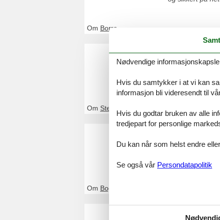
Om
Borre
Samt
Feriehus
Nødvendige informasjonskapsler s
Ved Feline vil du
og sikkert på net
Hvis du samtykker i at vi kan saml
informasjon bli videresendt til v
Om
Stege
Hvis du godtar bruken av alle info
tredjepart for personlige marked
Feriehus
Du kan når som helst endre eller
Ved Feline vil du
og sikkert på net
Se også vår
Persondatapolitik
Om
Bogø
Feriehus 
Nødvendi