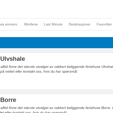
via emnenr.
Miniferie
Last Minute
Destinasjoner
Favoritter 
 Ulvshale
 alltid finne det største utvalget av vakkert beliggende feriehuse Ulvshale
 på nettet eller kontakt oss, hvis du har spørsmål.
 Borre
 alltid finne det største utvalget av vakkert beliggende feriehuse Borre. B
tet eller kontakt oss, hvis du har spørsmål.