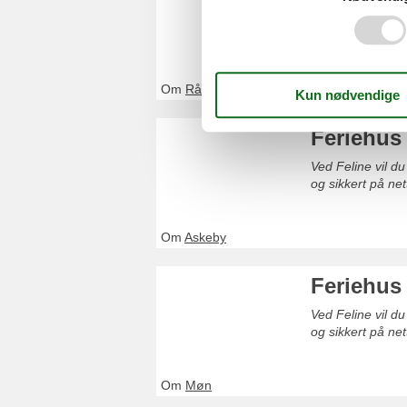
Ved Feline vil du
Bestill enkelt og
Om
Råbylille Strand
Feriehus
Ved Feline vil du
og sikkert på net
Om
Askeby
Feriehus
Ved Feline vil du
og sikkert på net
Om
Møn