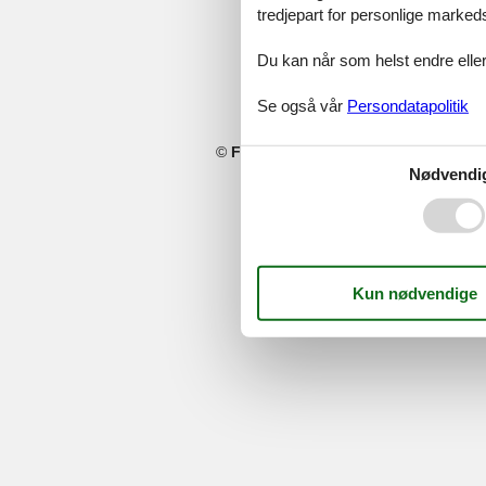
tredjepart for personlige marked
Du kan når som helst endre eller
Se også vår
Persondatapolitik
©
Feline Holidays
-
Feline Holidays A/
Nødvendi