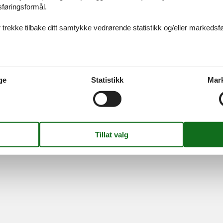
sføringsformål.
Information
Om os
 trekke tilbake ditt samtykke vedrørende statistikk og/eller markedsfø
Persondatapolitik
Kontakt
Cookies
Om os
FAQ
S
-
Nygade 8B, 2.th -
DK-7400
Herning
-
Danmark -
Telefon:
(+45) 872
MVA-nummer: DK26347688
ge
Statistikk
Mar