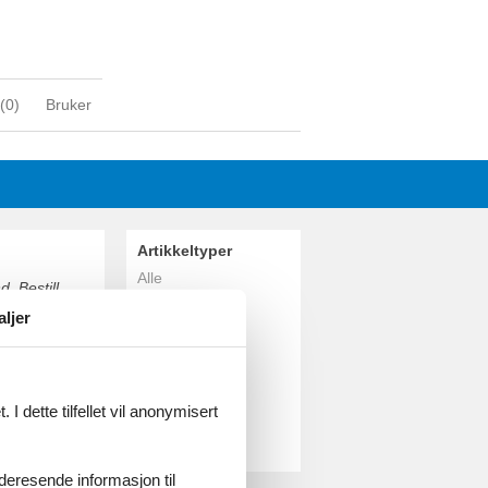
(
0
)
Bruker
Artikkeltyper
Alle
. Bestill
Feriehus
aljer
Geografiske
områder
Alle
Danmark
I dette tilfellet vil anonymisert
Limfjorden
Virksund
videresende informasjon til