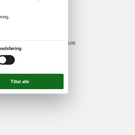
ring.
4 2251
-
E-post:
info@feline-holidays.no
kedsføring