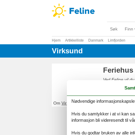
Søk
Finn 
Hjem
Artikkelliste
Danmark
Limfjorden
Virksund
Feriehus
Ved Feline vil du
enkelt og sikkert
Samt
Nødvendige informasjonskapsler s
Om
Virksund
Hvis du samtykker i at vi kan saml
informasjon bli videresendt til v
Hvis du godtar bruken av alle info