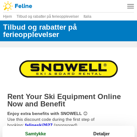
Hjem
Tilbud og rabatter på ferieopplevelser
Italia
Tilbud og rabatter på
ferieopplevelser
Rent Your Ski Equipment Online
Now and Benefit
Enjoy extra benefits with SNOWELL
😊
Use this discount code during the first step of
booking:
felineski2627
(sponsored)
Samtykke
Detaljer
With SNOWELL you can rent your winter sports equipment