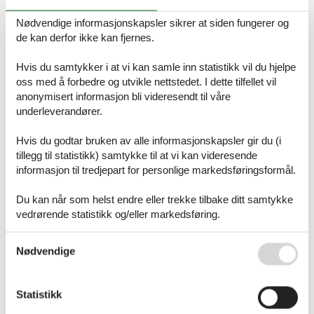
such as skis, snowboards, boots, helmets, etc. for your winter
Nødvendige informasjonskapsler sikrer at siden fungerer og
holiday easily and conveniently online. The equipment you
de kan derfor ikke kan fjernes.
need is ready for you to pick up at 600 ski rental shops in
more
than 400 winter sports resorts in the Alps
. You can already
look forward to a perfect time on the slopes and in the snow ❄️
Hvis du samtykker i at vi kan samle inn statistikk vil du hjelpe
😊❄️
oss med å forbedre og utvikle nettstedet. I dette tilfellet vil
anonymisert informasjon bli videresendt til våre
Book Online Now and Benefit!
underleverandører.
Hvis du godtar bruken av alle informasjonskapsler gir du (i
tillegg til statistikk) samtykke til at vi kan videresende
informasjon til tredjepart for personlige markedsføringsformål.
Du kan når som helst endre eller trekke tilbake ditt samtykke
vedrørende statistikk og/eller markedsføring.
Se også vår
Persondatapolitik
Nødvendige
Vicolungo
The Style Outlets
–
Your Shopping, Your Style
Exclusive Extra 10% Discount with This
Voucher
Statistikk