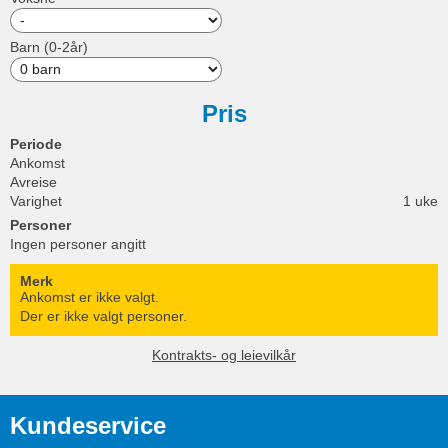
Barn (0-2år)
Pris
Periode
Ankomst
Avreise
Varighet
1 uke
Personer
Ingen personer angitt
Merk
Ankomst er ikke valgt.
Der er ikke valgt personer.
Kontrakts- og leievilkår
Kundeservice