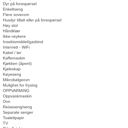
Dyr på forespørsel
Enkeltseng
Flere soverom
Husdyr tillatt eller på forespørsel
Høy stol
Håndklær
Ikke-røykere
Insektsmiddel/gasbind
Internett - WiFi
Kabel / lør
Kaffemaskin
Kjøkken (åpent)
Kjøleskap
Køyeseng
Mikrobølgeovn
Mulighet for frysing
OPPVARMING
Oppvaskmaskin
Ovn
Reiseseng/seng
Separate senger
Toalettpapir
TV