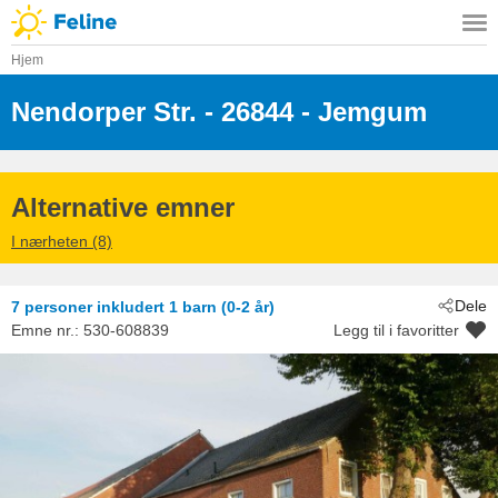
Hjem
Nendorper Str.
 - 26844
 - Jemgum
Alternative emner
I nærheten (8)
Dele
7 personer
inkludert 1 barn (0-2 år)
Emne nr.:
530-608839
Legg til i favoritter