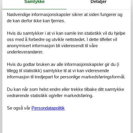
Samtykke
Detaljer
4,7
Nødvendige informasjonskapsler sikrer at siden fungerer og
de kan derfor ikke kan fjernes.
Hvis du samtykker i at vi kan samle inn statistikk vil du hjelpe
Fasiliteter:
4,4
oss med å forbedre og utvikle nettstedet. I dette tilfellet vil
Rengjøring:
5,0
anonymisert informasjon bli videresendt til våre
Komfort:
4,4
underleverandører.
Vennlighet:
5,0
Hvis du godtar bruken av alle informasjonskapsler gir du (i
Beliggenhet:
4,7
tillegg til statistikk) samtykke til at vi kan videresende
I alt:
4,7
informasjon til tredjepart for personlige markedsføringsformål.
Rom:
4,4
Du kan når som helst endre eller trekke tilbake ditt samtykke
Tjenester på stedet:
5,0
vedrørende statistikk og/eller markedsføring.
Verdi for pengene:
5,0
Se også vår
Persondatapolitik
3 eksterne anmeldelser
5,0
april 2024
Fasiliteter:
5
Rengjøring:
5
Komfort:
5