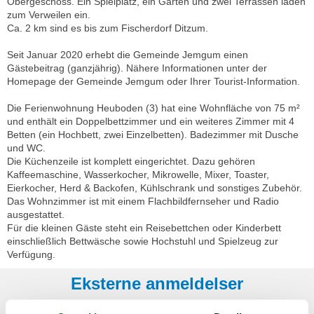
Obergeschoss. Ein Spielplatz, ein Garten und zwei Terrassen laden
zum Verweilen ein.
Ca. 2 km sind es bis zum Fischerdorf Ditzum.
Seit Januar 2020 erhebt die Gemeinde Jemgum einen
Gästebeitrag (ganzjährig). Nähere Informationen unter der
Homepage der Gemeinde Jemgum oder Ihrer Tourist-Information.
Die Ferienwohnung Heuboden (3) hat eine Wohnfläche von 75 m²
und enthält ein Doppelbettzimmer und ein weiteres Zimmer mit 4
Betten (ein Hochbett, zwei Einzelbetten). Badezimmer mit Dusche
und WC.
Die Küchenzeile ist komplett eingerichtet. Dazu gehören
Kaffeemaschine, Wasserkocher, Mikrowelle, Mixer, Toaster,
Eierkocher, Herd & Backofen, Kühlschrank und sonstiges Zubehör.
Das Wohnzimmer ist mit einem Flachbildfernseher und Radio
ausgestattet.
Für die kleinen Gäste steht ein Reisebettchen oder Kinderbett
einschließlich Bettwäsche sowie Hochstuhl und Spielzeug zur
Verfügung.
Eksterne anmeldelser
Våre gjesteanmeldelser
Eksterne anmeldelser