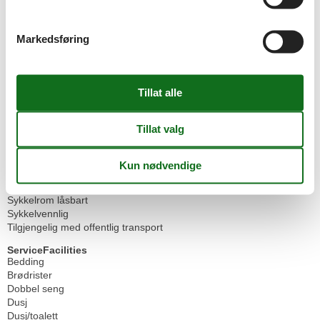
Grunnleggende fasiliteter
Størrelse
75 m²
Markedsføring
Omliggende fasiliteter
Hage til bruk
PARKERING
Sittegruppe i hagen
Sykkelbod
Overnatting Fasiliteter
BBQ anlegg
Fornybar energi
Internett i fellesområdet
Regenerativ energiproduksjon
Røykfritt hus
Sykkelrom låsbart
Sykkelvennlig
Tilgjengelig med offentlig transport
ServiceFacilities
Bedding
Brødrister
Dobbel seng
Dusj
Dusj/toalett