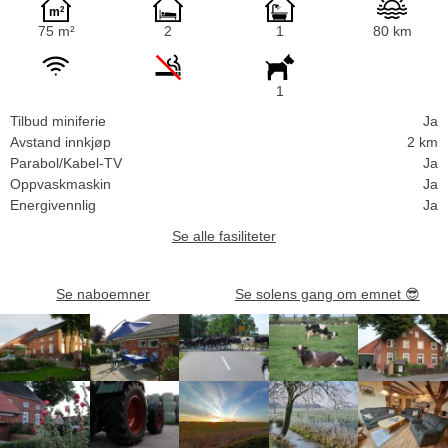
75 m²
2
1
80 km
1
Tilbud miniferie
Ja
Avstand innkjøp
2 km
Parabol/Kabel-TV
Ja
Oppvaskmaskin
Ja
Energivennlig
Ja
Se alle fasiliteter
Se naboemner
Se solens gang om emnet
😎