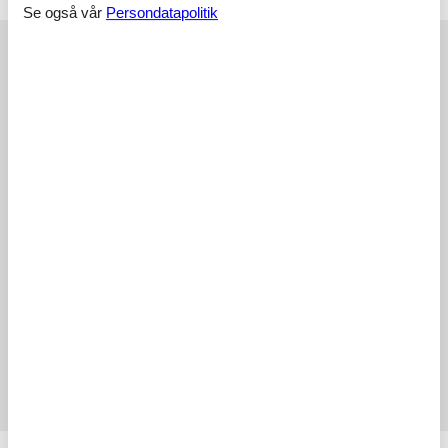
Arrival is only possible by train from Lauterbrunnen - 14min. path.
Se også vår
Persondatapolitik
Eksterne anmeldelser
Våre gjesteanmeldelser
Eksterne anmeldelser
4,6
Adkomstvei:
4,0
Interiør:
3,0
Kjøkken:
4,0
Beliggenhet:
4,0
Utendørs:
3,0
I alt:
3,0
Eksterne anmeldelser
Ingen detaljerte eksterne anmeldelser