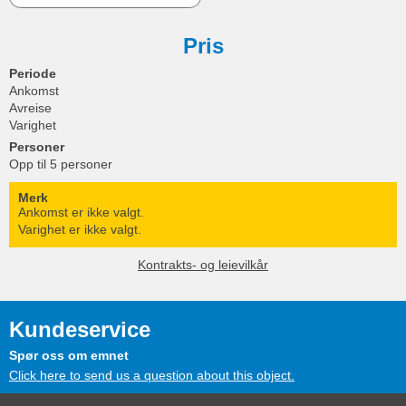
Pris
Periode
Ankomst
Avreise
Varighet
Personer
Opp til 5 personer
Merk
Ankomst er ikke valgt.
Varighet er ikke valgt.
Kontrakts- og leievilkår
Kundeservice
Spør oss om emnet
Click here to send us a question about this object.