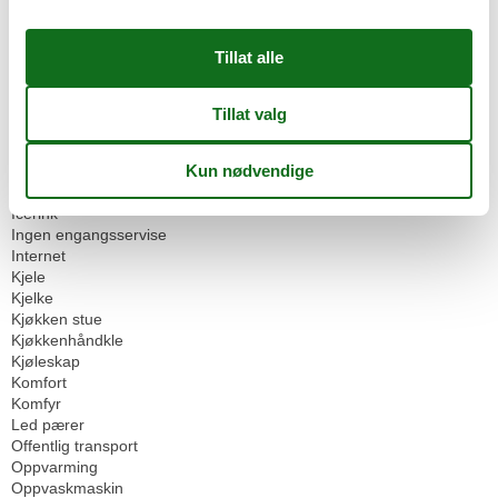
Familievennlig sommer
Familievennlig vinter
Fjell innsjøer
Fjellsykling
Fjellutsikt
Fornybar elektrisitet
Fotturer sletter
Gjenvinningsstasjon
Håndklær gratis
Hårføner
Icerink
Ingen engangsservise
Internet
Kjele
Kjelke
Kjøkken stue
Kjøkkenhåndkle
Kjøleskap
Komfort
Komfyr
Led pærer
Offentlig transport
Oppvarming
Oppvaskmaskin