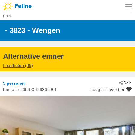
Hjem
 - 3823
 - Wengen
Alternative emner
I nærheten (85)
Dele
5 personer
Emne nr.:
303-CH3823.59.1
Legg til i favoritter