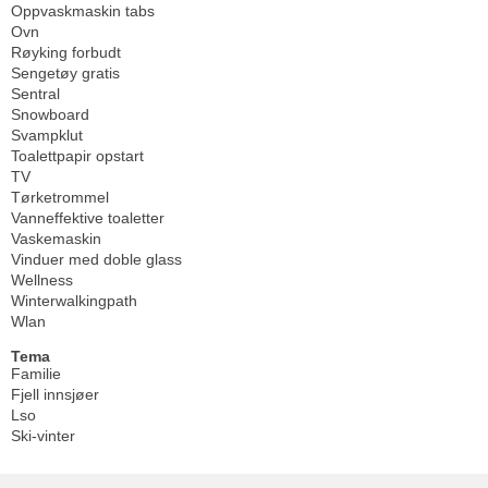
Oppvaskmaskin tabs
Ovn
Røyking forbudt
Sengetøy gratis
Sentral
Snowboard
Svampklut
Toalettpapir opstart
TV
Tørketrommel
Vanneffektive toaletter
Vaskemaskin
Vinduer med doble glass
Wellness
Winterwalkingpath
Wlan
Tema
Familie
Fjell innsjøer
Lso
Ski-vinter