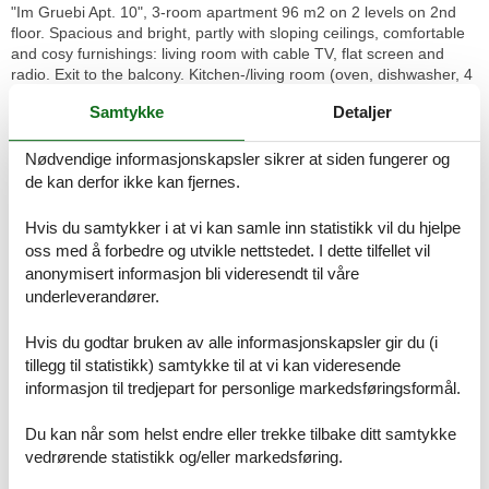
"Im Gruebi Apt. 10", 3-room apartment 96 m2 on 2 levels on 2nd
floor. Spacious and bright, partly with sloping ceilings, comfortable
and cosy furnishings: living room with cable TV, flat screen and
radio. Exit to the balcony. Kitchen-/living room (oven, dishwasher, 4
induction hot plates, toaster, kettle, electric coffee machine,
Samtykke
Detaljer
Capsules for coffee machine (Nespresso) extra, fondue Set
(cheese)). Upper floor: 1 room with 1 double bed (180 cm, length
200 cm). 1 room with 3 beds (90 cm, length 200 cm). Bathroom,
Nødvendige informasjonskapsler sikrer at siden fungerer og
sep. WC. Balcony, south facing position. Balcony furniture. Beautiful
de kan derfor ikke kan fjernes.
view of the mountains. Facilities: hair dryer. Internet (WiFi, free).
Please note: suitable for families. Non-smokers only. Private
Hvis du samtykker i at vi kan samle inn statistikk vil du hjelpe
entrance.
oss med å forbedre og utvikle nettstedet. I dette tilfellet vil
anonymisert informasjon bli videresendt til våre
Apartment block "Im Gruebi". In the resort 300 m from the centre of
underleverandører.
Wengen, in a central, quiet position. In the house: sauna (extra).
Central heating system, washing machine, tumble dryer (for shared
Hvis du godtar bruken av alle informasjonskapsler gir du (i
use, extra). Pre-arrival grocery service. Shop, grocery, supermarket
tillegg til statistikk) samtykke til at vi kan videresende
300 m, restaurant 100 m, bakery 300 m, 4 minute walk to the
centre, bus stop "Lauterbrunnen (by train)" 3.4 km, railway station
informasjon til tredjepart for personlige markedsføringsformål.
"Wengen" 350 m, outdoor swimming pool 600 m. Cable car,
skisport facilities 300 m. Well-known lakes can easily be reached:
Du kan når som helst endre eller trekke tilbake ditt samtykke
Thunersee 13 km, Brienzersee 13 km. Please note: car-free
vedrørende statistikk og/eller markedsføring.
holiday complex. Suitable for families. Arrival via mountain railway.