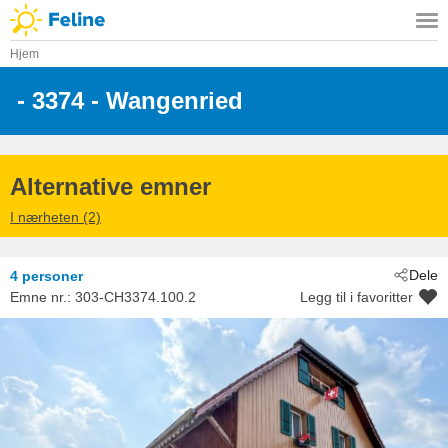
Hjem
 - 3374
 - Wangenried
Alternative emner
I nærheten (2)
Dele
4 personer
Emne nr.:
303-CH3374.100.2
Legg til i favoritter