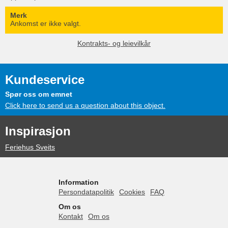
Merk
Ankomst er ikke valgt.
Kontrakts- og leievilkår
Kundeservice
Spør oss om emnet
Click here to send us a question about this object.
Inspirasjon
Feriehus Sveits
Information
Persondatapolitik
Cookies
FAQ
Om os
Kontakt
Om os