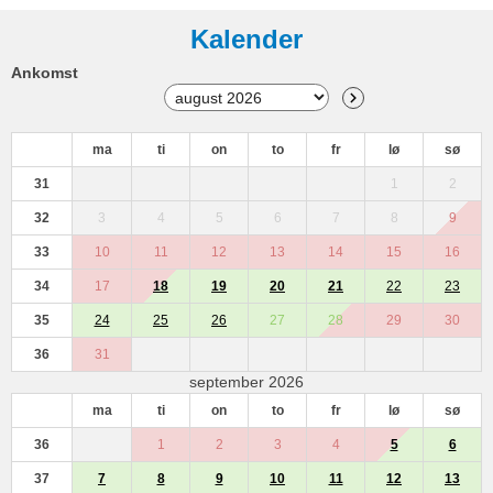
Kalender
Ankomst
ma
ti
on
to
fr
lø
sø
31
1
2
32
3
4
5
6
7
8
9
33
10
11
12
13
14
15
16
34
17
18
19
20
21
22
23
35
24
25
26
27
28
29
30
36
31
september 2026
ma
ti
on
to
fr
lø
sø
36
1
2
3
4
5
6
37
7
8
9
10
11
12
13