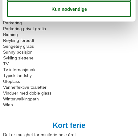
Offentlig transport
Oppvarming
Oppvaskmaskin
Parkering
Parkering privat gratis
Ridning
Røyking forbudt
Sengetøy gratis
Sunny posisjon
Sykling slettene
TV
Tv internasjonale
Typisk landsby
Uteplass
Vanneffektive toaletter
Vinduer med doble glass
Winterwalkingpath
Wlan
Kort ferie
Det er mulighet for miniferie hele året.