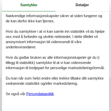
of the countryside. Facilities: Internet (WiFi, free). Parking (1 car).
Samtykke
Detaljer
Please note: non-smokers only. Maximum 1 pet/ dog allowed.
Nødvendige informasjonskapsler sikrer at siden fungerer og
Wangenried 3 km from Wangen an der Aare: Cosy cottage "Arn's
de kan derfor ikke kan fjernes.
Place", surrounded by meadows. In the resort, in a quiet, sunny
position. In the house: central heating system. Motor access to the
house. Parking at the house. Shop 3 km, grocery 3 km,
Hvis du samtykker i at vi kan samle inn statistikk vil du hjelpe
supermarket 3 km, restaurant, bus stop 100 m, railway station 3
oss med å forbedre og utvikle nettstedet. I dette tilfellet vil
km, outdoor swimming pool 7 km, indoor swimming pool 2 km.
anonymisert informasjon bli videresendt til våre
Riding stable 2 km, children's playground 150 m. Please note:
underleverandører.
animals in the neighbourhood. Fireworks permit required in the
area. For bookings of 3 weeks or more, intermediate cleaning is
Hvis du godtar bruken av alle informasjonskapsler gir du (i
mandatory (payable on site). Laundry service flat rate CHF 50.00.
tillegg til statistikk) samtykke til at vi kan videresende
Code for key safe will be provided after deposit has been
informasjon til tredjepart for personlige markedsføringsformål.
transferred. 1 parking space included, additional parking spaces at
the house CHF 5.00/day.
Du kan når som helst endre eller trekke tilbake ditt samtykke
Eksterne anmeldelser
vedrørende statistikk og/eller markedsføring.
Våre gjesteanmeldelser
Eksterne anmeldelser
Se også vår
Persondatapolitik
3,9