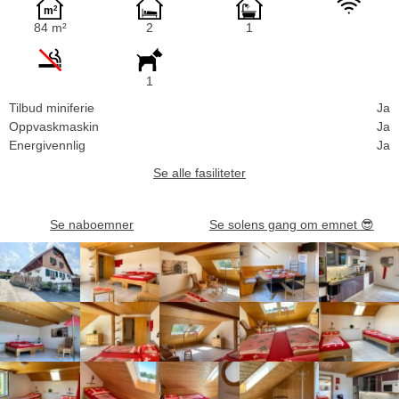
84 m²
2
1
1
Tilbud miniferie
Ja
Oppvaskmaskin
Ja
Energivennlig
Ja
Se alle fasiliteter
Se naboemner
Se solens gang om emnet
😎