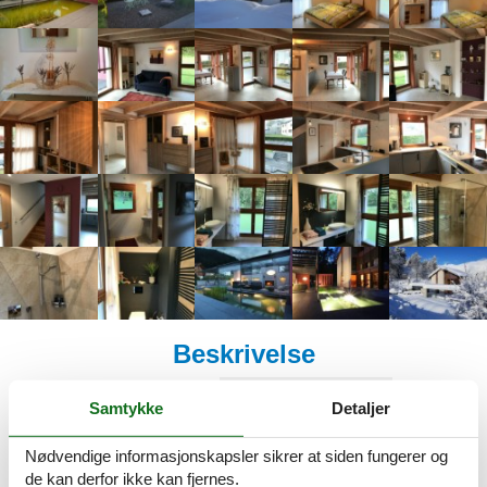
Beskrivelse
Tysk
Engelsk
Norsk
Samtykke
Detaljer
Vi beklager, men beskrivelsen er ikke tilgjengelig på Norsk. Se
Nødvendige informasjonskapsler sikrer at siden fungerer og
beskrivelsen i Engelsk nedenfor, eller se den maskinoversatte
de kan derfor ikke kan fjernes.
teksten i
Norsk
.