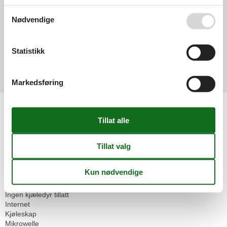
0,0
Nødvendige
I alt:
0,0
Statistikk
Eksterne anmeldelser
Ingen detaljerte eksterne anmeldelser
Markedsføring
Fasiliteter
Avstand
Flyplass ZRH
176,9 km
Husinfo
Antall baderom
1
Antall rom
3
Antall soverom
1
Dusj
Ingen kjæledyr tillatt
Internet
Kjøleskap
Mikrowelle