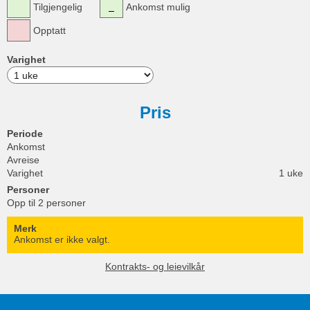
Tilgjengelig
Ankomst mulig
Opptatt
Varighet
Pris
Periode
Ankomst
Avreise
Varighet
1 uke
Personer
Opp til 2 personer
Merk
Ankomst er ikke valgt.
Kontrakts- og leievilkår