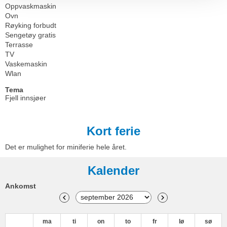
Oppvaskmaskin
Ovn
Røyking forbudt
Sengetøy gratis
Terrasse
TV
Vaskemaskin
Wlan
Tema
Fjell innsjøer
Kort ferie
Det er mulighet for miniferie hele året.
Kalender
Ankomst
ma
ti
on
to
fr
lø
sø