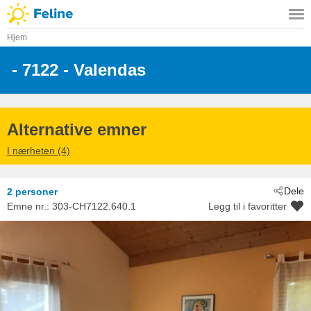
Hjem
 - 7122
 - Valendas
Alternative emner
I nærheten (4)
Dele
2 personer
Emne nr.:
303-CH7122.640.1
Legg til i favoritter