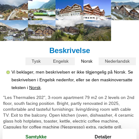
Beskrivelse
Tysk
Engelsk
Norsk
Nederlandsk
Vi beklager, men beskrivelsen er ikke tilgjengelig på Norsk. Se
beskrivelsen i Engelsk nedenfor, eller se den maskinoversatte
teksten i
Norsk
.
"Les Thermalies 202", 3-room apartment 79 m2 on 2 levels on 2nd
floor, south facing position. Bright, partly renovated in 2025,
comfortable and tasteful furnishings: living/dining room with cable
TV. Exit to the balcony. Open kitchen (oven, dishwasher, 4 ceramic
glass hob hotplates, toaster, kettle, electric coffee machine,
Capsules for coffee machine (Nespresso) extra, raclette grill,
fondue Set (chinoise, cheese)). Sep. WC. Upper floor: 1 large room
Samtykke
Detaljer
with sloping ceilings with 1 french bed (180 cm, length 200 cm). Exit