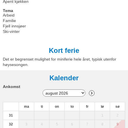
Åpent kjøkken
Tema
Arbeid
Familie
Fjell innsjøer
Ski-vinter
Kort ferie
Det er begrenset mulighet for miniferie hele året, typisk utenfor
høysesongen.
Kalender
Ankomst
ma
ti
on
to
fr
lø
sø
31
1
2
32
3
4
5
6
7
8
9