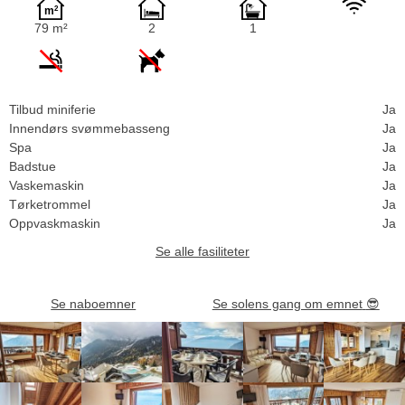
79 m²
2
1
Tilbud miniferie
Ja
Innendørs svømmebasseng
Ja
Spa
Ja
Badstue
Ja
Vaskemaskin
Ja
Tørketrommel
Ja
Oppvaskmaskin
Ja
Se alle fasiliteter
Se naboemner
Se solens gang om emnet
😎