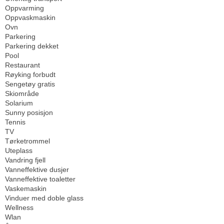
Oppvarming
Oppvaskmaskin
Ovn
Parkering
Parkering dekket
Pool
Restaurant
Røyking forbudt
Sengetøy gratis
Skiområde
Solarium
Sunny posisjon
Tennis
TV
Tørketrommel
Uteplass
Vandring fjell
Vanneffektive dusjer
Vanneffektive toaletter
Vaskemaskin
Vinduer med doble glass
Wellness
Wlan