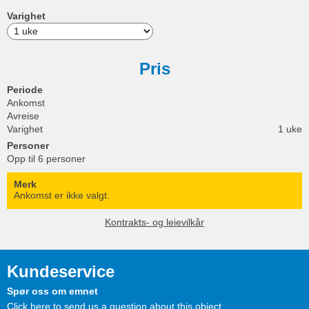
Varighet
Pris
Periode
Ankomst
Avreise
Varighet
1 uke
Personer
Opp til 6 personer
Merk
Ankomst er ikke valgt.
Kontrakts- og leievilkår
Kundeservice
Spør oss om emnet
Click here to send us a question about this object.