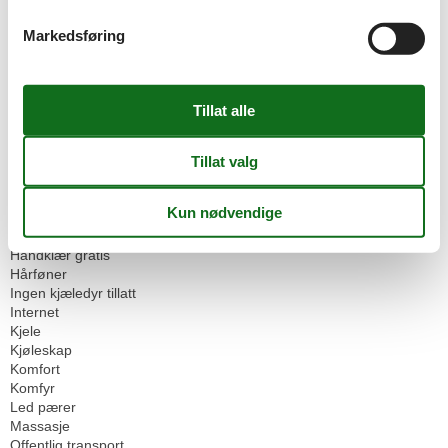
Elektrisk strykejern
Familievennlig sommer
Markedsføring
Familievennlig vinter
Fitness
Fjell innsjøer
Fjellsykling
Fjellutsikt
Fotturer sletter
Garasje
Gjenvinningsstasjon
Golf baner
Handling og morsom sport sommer
Heis
Håndklær gratis
Hårføner
Ingen kjæledyr tillatt
Internet
Kjele
Kjøleskap
Komfort
Komfyr
Led pærer
Massasje
Offentlig transport