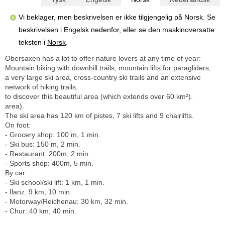
Vi beklager, men beskrivelsen er ikke tilgjengelig på Norsk. Se
beskrivelsen i Engelsk nedenfor, eller se den maskinoversatte
teksten i
Norsk
.
Obersaxen has a lot to offer nature lovers at any time of year:
Mountain biking with downhill trails, mountain lifts for paragliders,
a very large ski area, cross-country ski trails and an extensive
network of hiking trails,
to discover this beautiful area (which extends over 60 km²).
area).
The ski area has 120 km of pistes, 7 ski lifts and 9 chairlifts.
On foot:
- Grocery shop: 100 m, 1 min.
- Ski bus: 150 m, 2 min.
- Restaurant: 200m, 2 min.
- Sports shop: 400m, 5 min.
By car:
- Ski school/ski lift: 1 km, 1 min.
- Ilanz: 9 km, 10 min.
- Motorway/Reichenau: 30 km, 32 min.
- Chur: 40 km, 40 min.