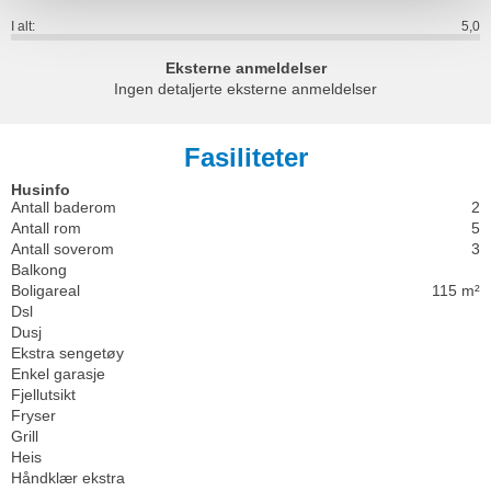
I alt:
5,0
Eksterne anmeldelser
Ingen detaljerte eksterne anmeldelser
Fasiliteter
Husinfo
Antall baderom
2
Antall rom
5
Antall soverom
3
Balkong
Boligareal
115 m²
Dsl
Dusj
Ekstra sengetøy
Enkel garasje
Fjellutsikt
Fryser
Grill
Heis
Håndklær ekstra