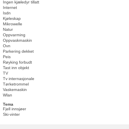
Ingen kjæledyr tillatt
Internet
Isdn
Kjøleskap
Mikrowelle
Natur
Oppvarming
Oppvaskmaskin
Ovn
Parkering dekket
Peis
Røyking forbudt
Tast inn objekt
TV
Tv internasjonale
Tørketrommel
Vaskemaskin
Wlan
Tema
Fjell innsjøer
Ski-vinter