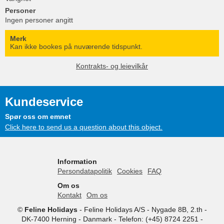
Personer
Ingen personer angitt
Merk
Kan ikke bookes på nuværende tidspunkt.
Kontrakts- og leievilkår
Kundeservice
Spør oss om emnet
Click here to send us a question about this object.
Information
Persondatapolitik
Cookies
FAQ
Om os
Kontakt
Om os
©
Feline Holidays
-
Feline Holidays A/S
-
Nygade 8B, 2.th -
DK-7400
Herning
-
Danmark -
Telefon:
(+45) 8724 2251
-