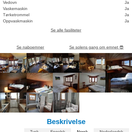
Vedovn
Ja
Vaskemaskin
Ja
Tørketrommel
Ja
Oppvaskmaskin
Ja
Se alle fasiliteter
Se naboemner
Se solens gang om emnet
😎
Beskrivelse
Tysk
Engelsk
Norsk
Nederlandsk