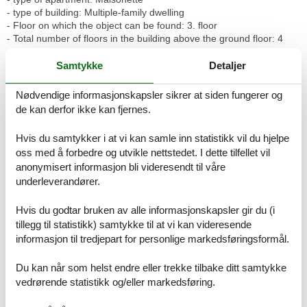
- type of building: Multiple-family dwelling
- Floor on which the object can be found: 3. floor
- Total number of floors in the building above the ground floor: 4
- Year of the last complete renovation : 2023
- not observable from the street
Samtykke
Detaljer
- non-smoking
- Number of bedrooms: 3
Nødvendige informasjonskapsler sikrer at siden fungerer og
- Number of bathrooms: 2
de kan derfor ikke kan fjernes.
Top features
Hvis du samtykker i at vi kan samle inn statistikk vil du hjelpe
- WiFi
oss med å forbedre og utvikle nettstedet. I dette tilfellet vil
- air conditioning: no
anonymisert informasjon bli videresendt til våre
- heating: Everywhere
underleverandører.
- balcony
- Total of private car parking spaces: 1
- ? of which garage spaces: 1
Hvis du godtar bruken av alle informasjonskapsler gir du (i
tillegg til statistikk) samtykke til at vi kan videresende
Sleeping
informasjon til tredjepart for personlige markedsføringsformål.
bedroom 2
- double bed (1.80 m width)
Du kan når som helst endre eller trekke tilbake ditt samtykke
- bedroom is dimmable
vedrørende statistikk og/eller markedsføring.
bedroom 4
- double bed (1.80 m width)