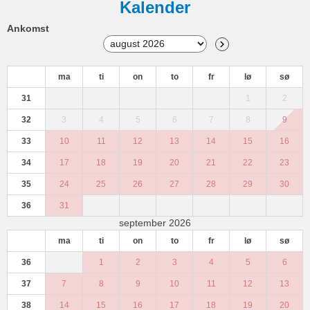
Kalender
Ankomst
ma
ti
on
to
fr
lø
sø
31
1
2
32
3
4
5
6
7
8
9
33
10
11
12
13
14
15
16
34
17
18
19
20
21
22
23
35
24
25
26
27
28
29
30
36
31
september 2026
ma
ti
on
to
fr
lø
sø
36
1
2
3
4
5
6
37
7
8
9
10
11
12
13
38
14
15
16
17
18
19
20