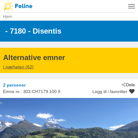
Hjem
 - 7180
 - Disentis
Alternative emner
I nærheten (62)
Dele
2 personer
Emne nr.:
303-CH7179.100.9
Legg til i favoritter