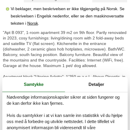
Vi beklager, men beskrivelsen er ikke tilgjengelig på Norsk. Se
beskrivelsen i Engelsk nedenfor, eller se den maskinoversatte
teksten i
Norsk
.
"Apt B 093", 1-room apartment 39 m2 on 9th floor. Partly renovated
in 2023, cosy furnishings: living/dining room with 2 fold-away beds
and satellite TV (flat screen). Kitchenette in the entrance
(dishwasher, 2 ceramic glass hob hotplates, microwave). Bath/WC.
Balcony, south facing position. Balcony furniture. Beautiful view of
the mountains and the countryside. Facilities: Internet (WiFi, free).
Garage at the house. Maximum 1 pet/ dog allowed.
Apartment block "Utoring Acletta", 1'250 m a.s.l.. Above Disentis, in
the resort, 2 km from the centre, in a quiet, sunny position on a
Samtykke
Detaljer
slope, 700 m from the skiing area. For shared use: indoor pool (24
m2, depth 170 cm). Children's playground. In the house: reception,
Nødvendige informasjonskapsler sikrer at siden fungerer og
lounge, table tennis, lift, storage room for skis, central heating
de kan derfor ikke kan fjernes.
system, washing machine, tumble dryer (for shared use, extra).
(extra). Motor access to the house (mountain road). Communal
Hvis du samtykker i at vi kan samle inn statistikk vil du hjelpe
covered parking. Dimension: height 195 cm. E-charging station.
Shop, supermarket, restaurant 700 m, bus stop "Disentis/Mustér,
oss med å forbedre og utvikle nettstedet. I dette tilfellet vil
Pendicularas" 500 m, railway station "Disentis" 2 km. Cable car, ski
anonymisert informasjon bli videresendt til våre