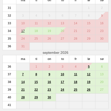
ma
ti
on
to
fr
lø
sø
31
1
2
32
3
4
5
6
7
8
9
33
10
11
12
13
14
15
16
34
17
18
19
20
21
22
23
35
24
25
26
27
28
29
30
36
31
september 2026
ma
ti
on
to
fr
lø
sø
36
1
2
3
4
5
6
37
7
8
9
10
11
12
13
38
14
15
16
17
18
19
20
39
21
22
23
24
25
26
27
40
28
29
30
41