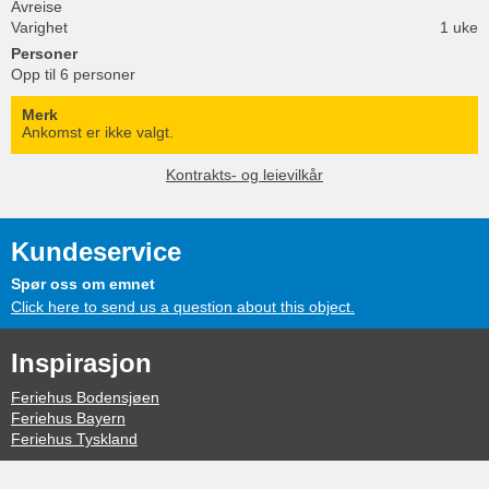
Avreise
Varighet
1 uke
Personer
Opp til 6 personer
Merk
Ankomst er ikke valgt.
Kontrakts- og leievilkår
Kundeservice
Spør oss om emnet
Click here to send us a question about this object.
Inspirasjon
Feriehus Bodensjøen
Feriehus Bayern
Feriehus Tyskland