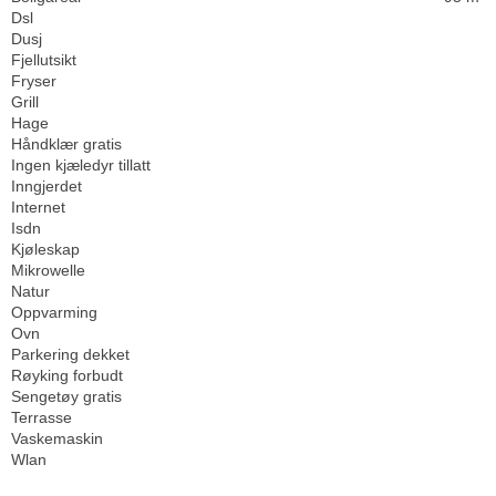
Dsl
Dusj
Fjellutsikt
Fryser
Grill
Hage
Håndklær gratis
Ingen kjæledyr tillatt
Inngjerdet
Internet
Isdn
Kjøleskap
Mikrowelle
Natur
Oppvarming
Ovn
Parkering dekket
Røyking forbudt
Sengetøy gratis
Terrasse
Vaskemaskin
Wlan