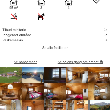
95 m²
3
1
Tilbud miniferie
Ja
Inngjerdet område
Ja
Vaskemaskin
Ja
Se alle fasiliteter
Se naboemner
Se solens gang om emnet
😎