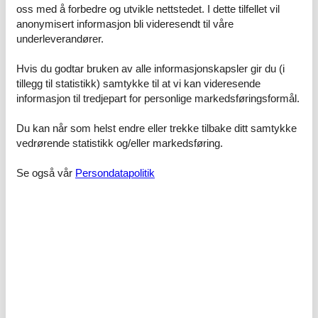
oss med å forbedre og utvikle nettstedet. I dette tilfellet vil
We offer pick-up and drop-off services from Degersheim railway
anonymisert informasjon bli videresendt til våre
station and from the Freihof, Dicken bus stop (included).
underleverandører.
Other sports and leisure activities: Hiking
Hvis du godtar bruken av alle informasjonskapsler gir du (i
Excursion possibilities: Säntispark (Abtwil), Alpamare (Rapperswil),
tillegg til statistikk) samtykke til at vi kan videresende
outdoor swimming pool (Degersheim, Lichtensteig, Wattwil) Hoher
informasjon til tredjepart for personlige markedsføringsformål.
Kasten (revolving restaurant), Säntis (Schwägalp), Knobelweg
(Bächli Hemberg) Windrädliweg (Lütisburg) Liliweg (Urnäsch)
Du kan når som helst endre eller trekke tilbake ditt samtykke
Klangweg (Toggenburg) Schnuggebock (Teufen) Tierli Walter (Zoo,
vedrørende statistikk og/eller markedsføring.
Gossau) Kinderzoo (Rapperswil)Schaukäserei Stein or Schwägalp,
toboggan run (Kronberg)
Se også vår
Persondatapolitik
Other living room equipment (living room 1): Stubenbuffet, table
with four chairs, two sofa chairs, radio
Other bedroom furnishings (bedroom 1): Wardrobe, bedside table
Other kitchen equipment (kitchen1): Kettle, Kennwood,
Sports facilities in the area: mountain biking, riding stable / riding
possibilities, skiing (alpine), skiing (cross-country)