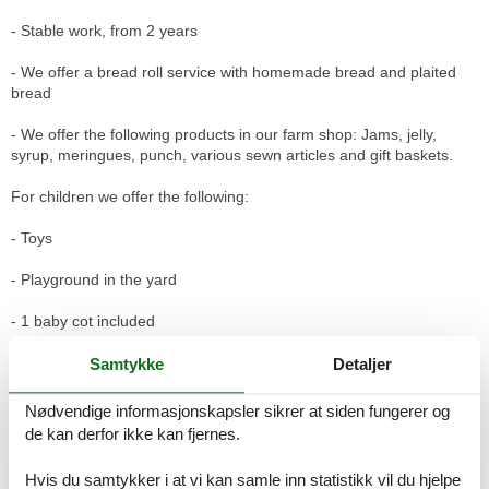
- Stable work, from 2 years
- We offer a bread roll service with homemade bread and plaited
bread
- We offer the following products in our farm shop: Jams, jelly,
syrup, meringues, punch, various sewn articles and gift baskets.
For children we offer the following:
- Toys
- Playground in the yard
- 1 baby cot included
Our animals:
Samtykke
Detaljer
On our farm we have dairy cows, cattle, calves, dogs, cats,
Nødvendige informasjonskapsler sikrer at siden fungerer og
chickens and pigs.
de kan derfor ikke kan fjernes.
Pick-up and delivery service:
Hvis du samtykker i at vi kan samle inn statistikk vil du hjelpe