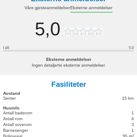
Våre gjesteanmeldelser
Eksterne anmeldelser
5,0
I alt:
5,0
Eksterne anmeldelser
Ingen detaljerte eksterne anmeldelser
Fasiliteter
Avstand
Senter
15 km
Husinfo
Antall baderom
1
Antall rom
6
Antall soverom
3
Barnesenger
1
Boligareal
95 m²