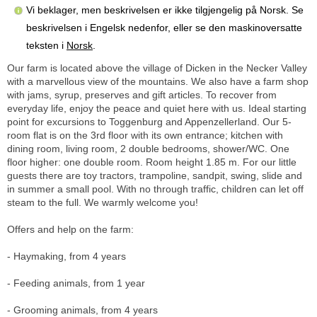
Vi beklager, men beskrivelsen er ikke tilgjengelig på Norsk. Se
beskrivelsen i Engelsk nedenfor, eller se den maskinoversatte
teksten i
Norsk
.
Our farm is located above the village of Dicken in the Necker Valley
with a marvellous view of the mountains. We also have a farm shop
with jams, syrup, preserves and gift articles. To recover from
everyday life, enjoy the peace and quiet here with us. Ideal starting
point for excursions to Toggenburg and Appenzellerland. Our 5-
room flat is on the 3rd floor with its own entrance; kitchen with
dining room, living room, 2 double bedrooms, shower/WC. One
floor higher: one double room. Room height 1.85 m. For our little
guests there are toy tractors, trampoline, sandpit, swing, slide and
in summer a small pool. With no through traffic, children can let off
steam to the full. We warmly welcome you!
Offers and help on the farm:
- Haymaking, from 4 years
- Feeding animals, from 1 year
- Grooming animals, from 4 years