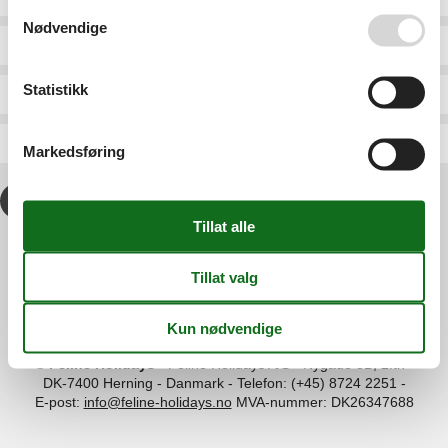
Se også vår
Persondatapolitik
Nødvendige
Marchamley
Mid Skye
Statistikk
Marhamchurch
Middlesbrough
Masham
Middleton-In-Teesdale
Markedsføring
1
2
>
>>
Information
Persondatapolitik
Cookies
FAQ
Om os
Kontakt
Om os
©
Feline Holidays
-
Feline Holidays A/S
-
Nygade 8B, 2.th -
DK-7400
Herning
-
Danmark -
Telefon:
(+45) 8724 2251
-
E-post:
info@feline-holidays.no
MVA-nummer: DK26347688