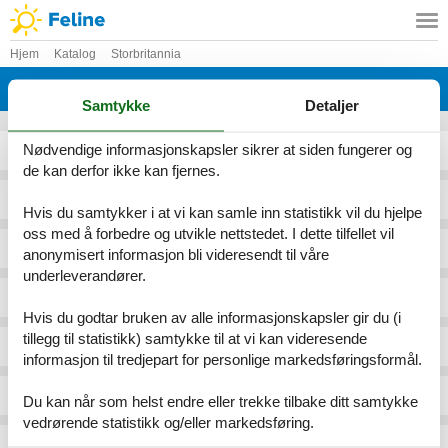
Hjem
Katalog
Storbritannia
Katalog - Storbritannia - M
Samtykke
Detaljer
Nødvendige informasjonskapsler sikrer at siden fungerer og
Maesbury Marsh
Matlock
de kan derfor ikke kan fjernes.
Maidstone
Mellor
Hvis du samtykker i at vi kan samle inn statistikk vil du hjelpe
oss med å forbedre og utvikle nettstedet. I dette tilfellet vil
Mainsforth
Melrose
anonymisert informasjon bli videresendt til våre
underleverandører.
Maldon
Menai Bridge/Bangor
Hvis du godtar bruken av alle informasjonskapsler gir du (i
tillegg til statistikk) samtykke til at vi kan videresende
Malpas
Merthyr Tydfil
informasjon til tredjepart for personlige markedsføringsformål.
Manchester
Mevagissey
Du kan når som helst endre eller trekke tilbake ditt samtykke
vedrørende statistikk og/eller markedsføring.
Marazion
Michaelstow