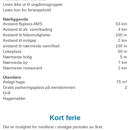
Leies ikke ut til ungdomsgrupper
Leies kun for ferieopphold
Nærliggende
Avstand flyplass AMS
63 km
Avstand til alt. vann/bading
4 km
Avstand til fiskemuligheter
100 m
Avstand til innkjøp
2 km
avstand til nærmeste vann/bad
100 m
Lekeplass
50 m
Nærmeste bolig
5 m
Nærmeste by
7 km
Nærmeste restaurant
2 km
Utendørs
Anlagt hage
75 m²
Gratis parkeringsplass på eiendommen
2
Grill
Hagemøbler
Kort ferie
Det er mulighet for miniferie i utvalgte perioder av året.