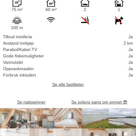
75 m²
60 m²
2
1
100 m
Tilbud miniferie
Ja
Avstand innkjøp
2 km
Parabol/Kabel-TV
Ja
Gode fiskemuligheter
Ja
Vannutsikt
Ja
Oppvaskmaskin
Ja
Forbruk inkludert
Ja
Se alle fasiliteter
Se naboemner
Se solens gang om emnet
😎