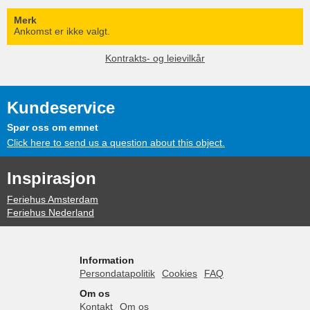
Merk
Ankomst er ikke valgt.
Kontrakts- og leievilkår
Kundeservice
Spør oss om emnet
Click here to send us a question about this object.
Inspirasjon
Feriehus Amsterdam
Feriehus Nederland
Information
Persondatapolitik
Cookies
FAQ
Om os
Kontakt
Om os