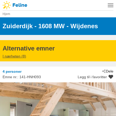
Hjem
Zuiderdijk
 - 1608 MW
 - Wijdenes
Alternative emner
I nærheten (8)
Dele
4 personer
Emne nr.:
141-HNH093
Legg til i favoritter