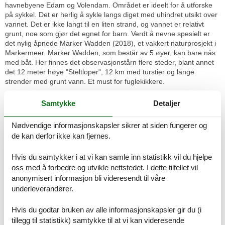
havnebyene Edam og Volendam. Området er ideelt for å utforske
på sykkel. Det er herlig å sykle langs diget med uhindret utsikt over
vannet. Det er ikke langt til en liten strand, og vannet er relativt
grunt, noe som gjør det egnet for barn. Verdt å nevne spesielt er
det nylig åpnede Marker Wadden (2018), et vakkert naturprosjekt i
Markermeer. Marker Wadden, som består av 5 øyer, kan bare nås
med båt. Her finnes det observasjonstårn flere steder, blant annet
det 12 meter høye "Steltloper", 12 km med turstier og lange
strender med grunt vann. Et must for fuglekikkere.
Bruk av badstuen koster 25 per enhet (morgen, ettermiddag,
Samtykke
Detaljer
kveld).
Romoppsett
Nødvendige informasjonskapsler sikrer at siden fungerer og
Feriebolig
de kan derfor ikke kan fjernes.
Soverom, 2 personer
Dobbeltseng
Hvis du samtykker i at vi kan samle inn statistikk vil du hjelpe
Soverom, 2 personer
oss med å forbedre og utvikle nettstedet. I dette tilfellet vil
Enkelseng
anonymisert informasjon bli videresendt til våre
underleverandører.
Baderom
WC med varmt og kaldt vann, Dusj
Hvis du godtar bruken av alle informasjonskapsler gir du (i
tillegg til statistikk) samtykke til at vi kan videresende
Terrasse, 25 m²