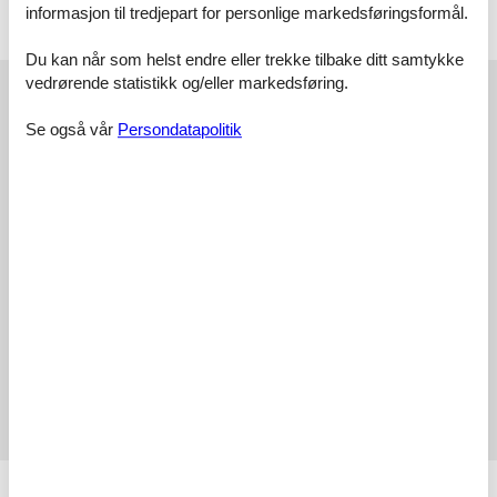
informasjon til tredjepart for personlige markedsføringsformål.
Åpen terrasse
Du kan når som helst endre eller trekke tilbake ditt samtykke
Eksterne anmeldelser
vedrørende statistikk og/eller markedsføring.
Våre gjesteanmeldelser
Eksterne anmeldelser
Se også vår
Persondatapolitik
5,0
1 ekstern anmeldelse
5,0
juli 2025
Sjekker inn:
5
Rengjøring:
5
Komfort:
5
Fasiliteter:
5
Beliggenhet:
5
Verdi for pengene:
5
Generelt:
Sehr freundliche Gastgeberin, gemütliche kleine Unterkunft, sehr
schöne Lage.
Fasiliteter