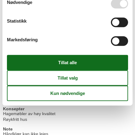
Nødvendige
Støvsuger
El artikler
1 TV
Statistikk
Internett (trådløst)
Radio
Markedsføring
Innendørs
Gulvvarme i hele huset
Kjøkken
Elektriske plater
4 kokeplater
Fryseboks
10 l
Kaffetrakter
Kjøkkenet har varmt vann
Kjøleskap
Mikroovn
Oppvaskmaskin
Panser
Konsepter
Hagemøbler av høy kvalitet
Røykfritt hus
Note
Håndklær kan ikke leies