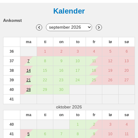
Kalender
Ankomst
ma
ti
on
to
fr
lø
sø
36
1
2
3
4
5
6
37
7
8
9
10
11
12
13
38
14
15
16
17
18
19
20
39
21
22
23
24
25
26
27
40
28
29
30
41
oktober 2026
ma
ti
on
to
fr
lø
sø
40
1
2
3
4
41
5
6
7
8
9
10
11