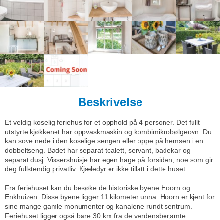
Beskrivelse
Et veldig koselig feriehus for et opphold på 4 personer. Det fullt
utstyrte kjøkkenet har oppvaskmaskin og kombimikrobølgeovn. Du
kan sove nede i den koselige sengen eller oppe på hemsen i en
dobbeltseng. Badet har separat toalett, servant, badekar og
separat dusj. Vissershuisje har egen hage på forsiden, noe som gir
deg fullstendig privatliv. Kjæledyr er ikke tillatt i dette huset.
Fra feriehuset kan du besøke de historiske byene Hoorn og
Enkhuizen. Disse byene ligger 11 kilometer unna. Hoorn er kjent for
sine mange gamle monumenter og kanalene rundt sentrum.
Feriehuset ligger også bare 30 km fra de verdensberømte