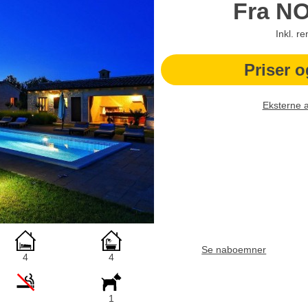
Fra
N
Inkl. r
Priser o
Eksterne 
Se naboemner
4
4
1