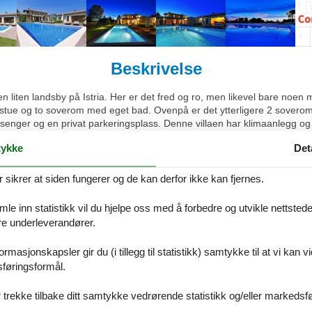
Beskrivelse
n liten landsby på Istria. Her er det fred og ro, men likevel bare noen 
or stue og to soverom med eget bad. Ovenpå er det ytterligere 2 soverom
lsenger og en privat parkeringsplass. Denne villaen har klimaanlegg og
ykke
Det
ke utenfor, men likevel en kort spasertur fra landsbyen Kringa. Kringa ligg
ikrer at siden fungerer og de kan derfor ikke kan fjernes.
g sine viner, og det finnes mange gode restauranter i nærheten. Istrias 
. Adriaterhavskysten og den berømte turistbyen Porec, og alle Istrias stren
e inn statistikk vil du hjelpe oss med å forbedre og utvikle nettstedet. 
na ligger innen gangavstand. Du kan også kjøpe dagligvarer direkte fr
åre underleverandører.
vhenger av eksterne faktorer, deriblant værforholdene, og vanntemper
rmasjonskapsler gir du (i tillegg til statistikk) samtykke til at vi kan 
sføringsformål.
 trekke tilbake ditt samtykke vedrørende statistikk og/eller markedsfø