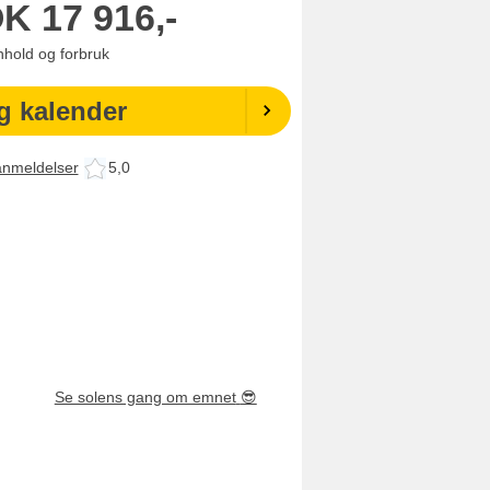
OK
17 916,-
enhold og forbruk
g kalender
anmeldelser
5,0
Se solens gang om emnet
😎