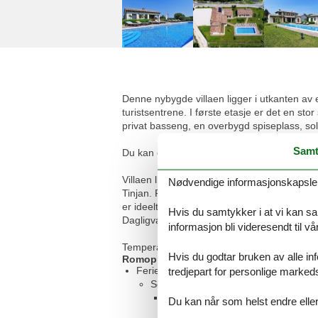
Denne nybygde villaen ligger i utkanten av e
turistsentrene. I første etasje er det en st
privat basseng, en overbygd spiseplass, so
Samt
Du kan også få levert nybakt brød.
Villaen ligger i et rolig og privat område li
Nødvendige informasjonskapsler s
Tinjan. Regionen er kjent for sitt kjøkken o
er ideelt for bilkjøring, sykling og fotturer
Hvis du samtykker i at vi kan saml
Dagligvarebutikk, bar og en utmerket taver
informasjon bli videresendt til v
Temperaturen i det oppvarmede bassenget a
Hvis du godtar bruken av alle info
Romoppsett
Feriebolig
tredjepart for personlige marked
Soverom, 2 personer
Dobbeltseng
Du kan når som helst endre eller