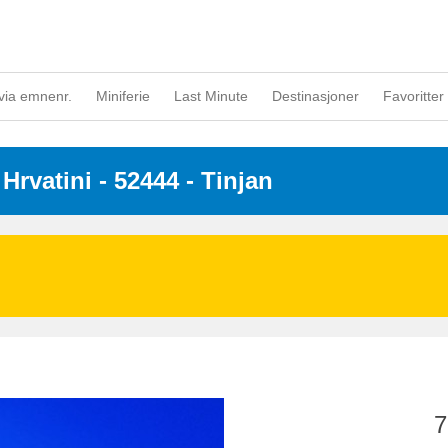
via emnenr.
Miniferie
Last Minute
Destinasjoner
Favoritter 
 
Hrvatini
 - 52444
 - Tinjan
7