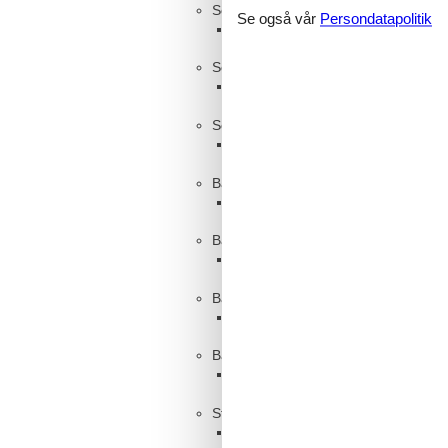
Soverom, 2 personer
Se også vår
Persondatapolitik
Dobbeltseng
Soverom, 2 personer
Dobbeltseng
Soverom, 2 personer
Enkelseng
Baderom
WC med varmt og kaldt vann, Ba
Baderom
WC med varmt og kaldt vann, Ba
Baderom
WC med varmt og kaldt vann, Ba
Baderom
WC med varmt og kaldt vann, Ba
Stue, 2 personer
Sofa, madrass eller lignende