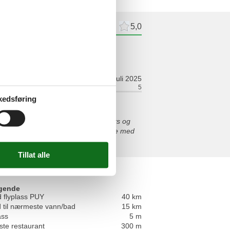
meldelser
Eksterne anmeldelser
5,0
ldelse
juli 2025
ort:
5
Fasiliteter:
5
kedsføring
 var to familier afsted - samlet 10 Pers og
ten var hjælpsom og i mødekommende med
t. Dejlig pool, have og uderum.
gende
 flyplass PUY
40 km
 til nærmeste vann/bad
15 km
ass
5 m
te restaurant
300 m