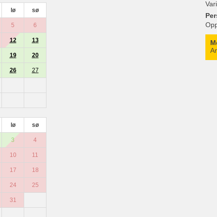
Var
lø
sø
Per
Opp
5
6
12
13
M
An
19
20
26
27
lø
sø
3
4
10
11
17
18
24
25
31