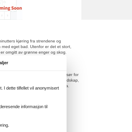
minutters kjøring fra strendene og
 med eget bad. Utenfor er det et stort,
 er omgitt av grønne enger og skog.
aljer
er i sentrum av Istria, fem kilometer sør for
indre, med fjellandsbyer og vakre landskap,
der, ligger bare en kort kjøretur unna.
I dette tilfellet vil anonymisert
a lokale handelsmenn.
aturen kan derfor ikke garanteres.
videresende informasjon til
ring.