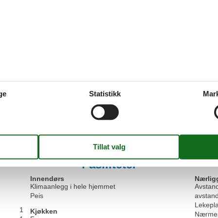
Våre gjestean
1 ekstern anme
5,0
Sjekker inn:
5
Rengjøring:
5
Komf
ge
Statistikk
Mar
Beliggenhet:
5
Verdi for pengene:
5
Generelt:
Tak for en super dejlig ferie i det skønne feriehus. Vi
huset blev den perfekte ramme om vores ferie. Vær
ideer til oplevelser, restauranter og udflugter i område
Fasiliteter
Innendørs
Nærlig
Klimaanlegg i hele hjemmet
Avstand
Peis
avstand
Lekepl
1
Kjøkken
Nærmes