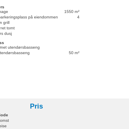
rs
 hage
1550 m²
 parkeringsplass på eiendommen
4
 grill
rret tomt
s dusj
ss
met utendørsbasseng
 utendørsbasseng
50 m²
Pris
iode
omst
eise