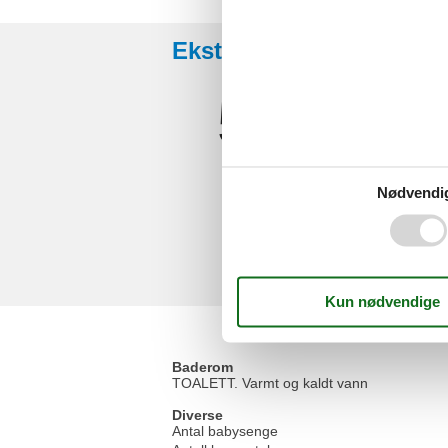
Eksterne anmeldelser
5,0
Nødvendi
Baderom
TOALETT. Varmt og kaldt vann
Diverse
Antal babysenge