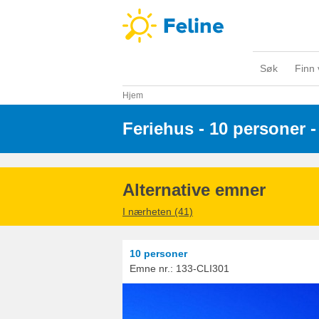
Søk
Finn 
Hjem
Feriehus - 10 personer
 -
Alternative emner
I nærheten (41)
10 personer
Emne nr.:
133-CLI301