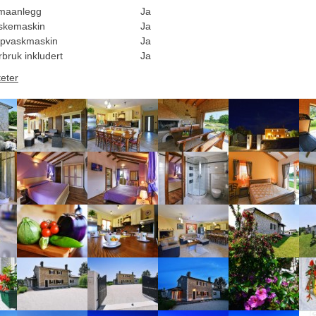
imaanlegg
Ja
skemaskin
Ja
pvaskmaskin
Ja
rbruk inkludert
Ja
teter