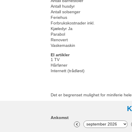
Antall barnestoler
Antall husdyr
Antall solsenger
Feriehus
Forbrukskostnader inkl.
Kjæledyr Ja
Parabol
Renovert
Vaskemaskin
El artikler
1 TV
Hårføner
Internett (trådløst)
Det er begrenset mulighet for miniferie hel
K
Ankomst