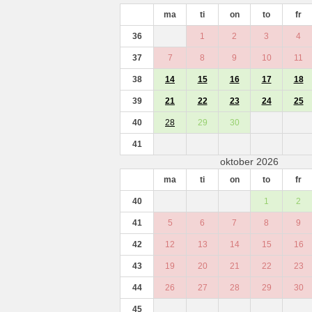
ma
ti
on
to
fr
36
1
2
3
4
37
7
8
9
10
11
38
14
15
16
17
18
39
21
22
23
24
25
40
28
29
30
41
oktober 2026
ma
ti
on
to
fr
40
1
2
41
5
6
7
8
9
42
12
13
14
15
16
43
19
20
21
22
23
44
26
27
28
29
30
45