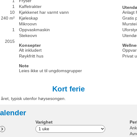
1
Fryser
1
Kaffetrakter
Utendø
10
Kjøkkenet har varmt vann
Anlagt
240 m²
Kjøleskap
Gratis
Mikroovn
Murstein
1
Oppvaskmaskin
Uforsty
Stekeovn
Utendør
2015
Konsepter
Wellne
Alt inkludert
Oppvar
Røykfritt hus
Privat
Note
Leies ikke ut til ungdomsgrupper
Kort ferie
e året, typisk utenfor høysesongen.
alender
Varighet
Per
Ank
Avr