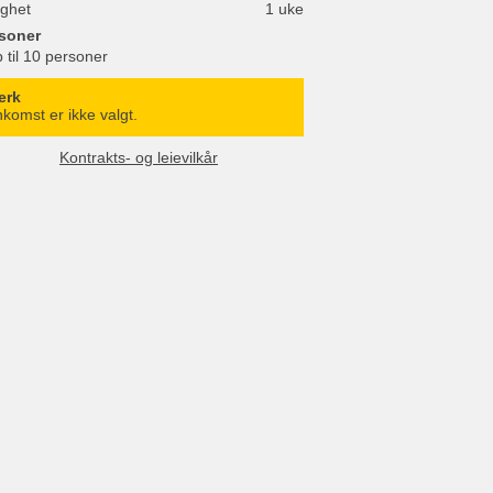
ighet
1 uke
soner
 til 10 personer
erk
komst er ikke valgt.
Kontrakts- og leievilkår