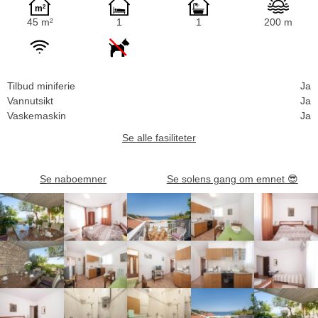
45 m²
1
1
200 m
Tilbud miniferie
Ja
Vannutsikt
Ja
Vaskemaskin
Ja
Se alle fasiliteter
Se naboemner
Se solens gang om emnet
😎