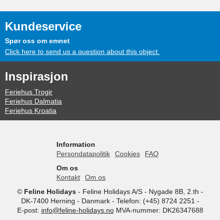
Kundeservice
Spør oss om emnet
Click here to send us a question about this object.
Inspirasjon
Feriehus Trogir
Feriehus Dalmatia
Feriehus Kroatia
Information
Persondatapolitik
Cookies
FAQ
Om os
Kontakt
Om os
©
Feline Holidays
-
Feline Holidays A/S
-
Nygade 8B, 2.th -
DK-7400
Herning
-
Danmark -
Telefon:
(+45) 8724 2251
-
E-post:
info@feline-holidays.no
MVA-nummer: DK26347688