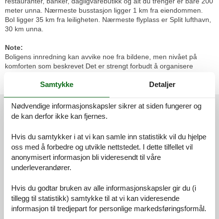
restauranter, banker, dagligvarebutikk og alt du trenger er bare 200
meter unna. Nærmeste busstasjon ligger 1 km fra eiendommen.
Bol ligger 35 km fra leiligheten. Nærmeste flyplass er Split lufthavn,
30 km unna.
Note:
Boligens innredning kan avvike noe fra bildene, men nivået på
komforten som beskrevet Det er strengt forbudt å organisere
studentfest, utdrikningslag eller fest med stort inntak av alkohol i
Samtykke
Detaljer
feriehuset
Eksterne anmeldelser
Nødvendige informasjonskapsler sikrer at siden fungerer og
de kan derfor ikke kan fjernes.
Våre gjesteanmeldelser
Eksterne anmeldelser
Hvis du samtykker i at vi kan samle inn statistikk vil du hjelpe
4,4
oss med å forbedre og utvikle nettstedet. I dette tilfellet vil
anonymisert informasjon bli videresendt til våre
underleverandører.
31 eksterne anmeldelser
Hvis du godtar bruken av alle informasjonskapsler gir du (i
tillegg til statistikk) samtykke til at vi kan videresende
4,5
april 2026
informasjon til tredjepart for personlige markedsføringsformål.
Generelt: