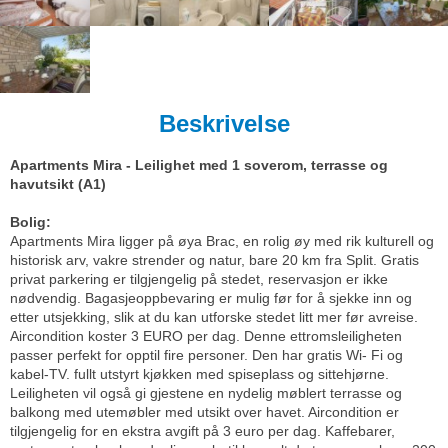
Beskrivelse
Apartments Mira - Leilighet med 1 soverom, terrasse og
havutsikt (A1)
Bolig:
Apartments Mira ligger på øya Brac, en rolig øy med rik kulturell og
historisk arv, vakre strender og natur, bare 20 km fra Split. Gratis
privat parkering er tilgjengelig på stedet, reservasjon er ikke
nødvendig. Bagasjeoppbevaring er mulig før for å sjekke inn og
etter utsjekking, slik at du kan utforske stedet litt mer før avreise.
Aircondition koster 3 EURO per dag. Denne ettromsleiligheten
passer perfekt for opptil fire personer. Den har gratis Wi- Fi og
kabel-TV. fullt utstyrt kjøkken med spiseplass og sittehjørne.
Leiligheten vil også gi gjestene en nydelig møblert terrasse og
balkong med utemøbler med utsikt over havet. Aircondition er
tilgjengelig for en ekstra avgift på 3 euro per dag. Kaffebarer,