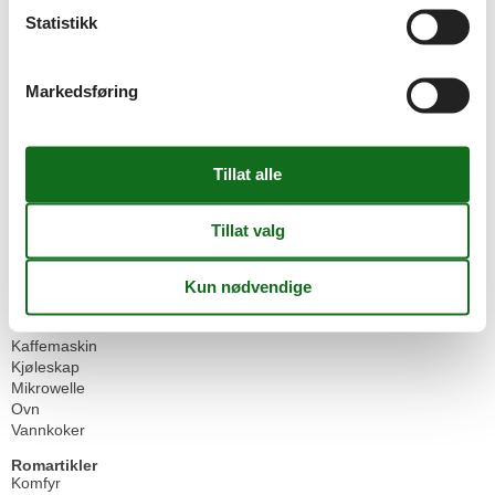
Bygge status
Leilighet
Statistikk
Ferietema(er)
Strand
Markedsføring
Fritidsaktiviteter
Strand
Generell informasjon
Stue
45 m²
WIFI
Hvilket av følgende beskriver best...
Nær sjøen
Strand
Kjøkkenartikler
Brødrister
Kaffemaskin
Kjøleskap
Mikrowelle
Ovn
Vannkoker
Romartikler
Komfyr