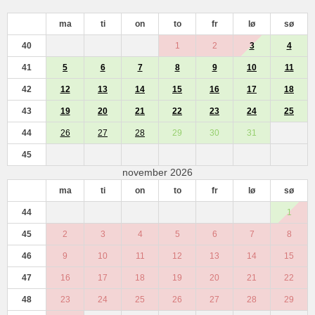
ma
ti
on
to
fr
lø
sø
40
1
2
3
4
41
5
6
7
8
9
10
11
42
12
13
14
15
16
17
18
43
19
20
21
22
23
24
25
44
26
27
28
29
30
31
45
november 2026
ma
ti
on
to
fr
lø
sø
44
1
45
2
3
4
5
6
7
8
46
9
10
11
12
13
14
15
47
16
17
18
19
20
21
22
48
23
24
25
26
27
28
29