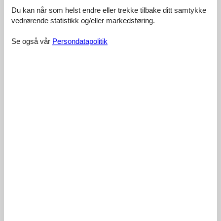
In dem komfortablen Wohnraum haben wir uns sofort wohl
Du kan når som helst endre eller trekke tilbake ditt samtykke
gefühlt, die Möbel waren einladend und stylisch.
vedrørende statistikk og/eller markedsføring.
5,0
februar 2026
Se også vår
Persondatapolitik
Generelt:
Ein kurzer Wochenendtrip verwandelte sich in einen
entspannenden Rückzugsort! Die Terrasse war genau das, was wir
für unseren Morgenkaffee gebraucht haben.
4,5
februar 2026
Generelt:
Dieser Ort ist gut, wenn man Komfort und Bequemlichkeit sucht.
Das Kingsize-Bett war im Vergleich zu anderen Unterkünften sehr
gemütlich, ich habe wunderbar geschlafen!
4,5
januar 2026
Generelt:
Annehmlichkeiten von angemessener Qualität machten unseren
Aufenthalt insgesamt sehr angenehm. Die Zimmer waren sauber
und gut ausgestattet.