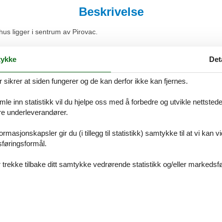
Beskrivelse
nhus ligger i sentrum av Pirovac.
 alle er utsmykket med detaljer i dalmatisk stil. Fra den overbygde balk
ykke
Det
ffen. Dette landlige residenset tilbyr antikvariske, rustikke møbler so
ktiviteter som venter på deg i nærheten.
ikrer at siden fungerer og de kan derfor ikke kan fjernes.
strand, og bare noen få meter lenger bort finner du en rullesteinsstra
ar, der du kan besøke gamlebyen, som er klart atskilt fra den nye byen
e inn statistikk vil du hjelpe oss med å forbedre og utvikle nettstedet. 
murer og porter fra middelalderen, samt kjente turistattraksjoner som 
åre underleverandører.
e naturen, men samtidig er en historisk by med mange verdifulle kultu
ver av dem er unike på sin egen måte og kan skryte av utallige naturskj
rmasjonskapsler gir du (i tillegg til statistikk) samtykke til at vi kan 
sføringsformål.
 trekke tilbake ditt samtykke vedrørende statistikk og/eller markedsfø