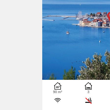
90 m²
3