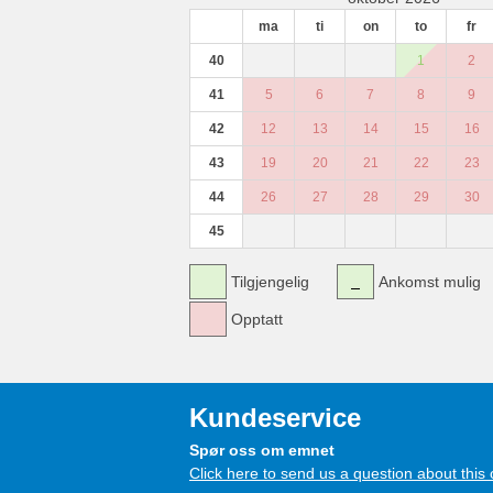
ma
ti
on
to
fr
40
1
2
41
5
6
7
8
9
42
12
13
14
15
16
43
19
20
21
22
23
44
26
27
28
29
30
45
Tilgjengelig
Ankomst mulig
Opptatt
Kundeservice
Spør oss om emnet
Click here to send us a question about this 