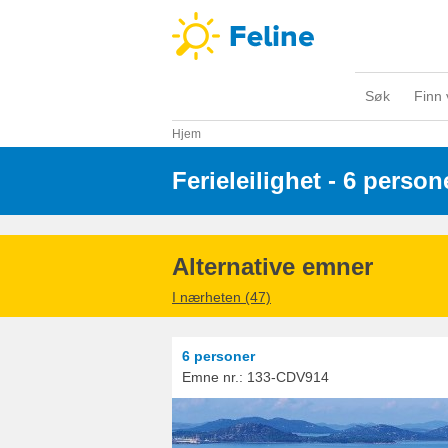
Søk
Finn 
Hjem
Ferieleilighet - 6 person
Alternative emner
I nærheten (47)
6 personer
Emne nr.:
133-CDV914