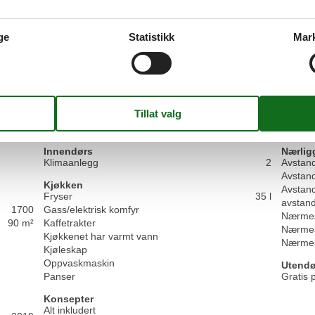
5,0
ge
Statistikk
Mar
Sjekker inn:
5
Rengjøring:
5
Komf
Beliggenhet:
5
Verdi for pengene:
4
Generelt:
Ogólnie bez zastrze?e?
Fasiliteter
Innendørs
Nærlig
Klimaanlegg
2
Avstand
Avstand
Kjøkken
Avstand
Fryser
35 l
avstand
1700
Gass/elektrisk komfyr
Nærmes
90 m²
Kaffetrakter
Nærmes
Kjøkkenet har varmt vann
Nærmes
Kjøleskap
Oppvaskmaskin
Utendø
Panser
Gratis
Konsepter
Alt inkludert