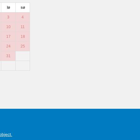
lø
sø
3
4
10
11
17
18
24
25
31
object.