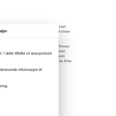
ongen kan du nyte den vakre utsikten over
aljer
m gir deg en spesiell komfort. Du vil trives
nd som også er egnet for barn. Fra Pirovac
 og byr på en idyllisk spasertur gjennom
I dette tilfellet vil anonymisert
Sjøorgelet og Solhilsenen og Ibenik, som
rhistoriske monumenter. Nasjonalparkene Krka
ønnheter.
videresende informasjon til
ring.