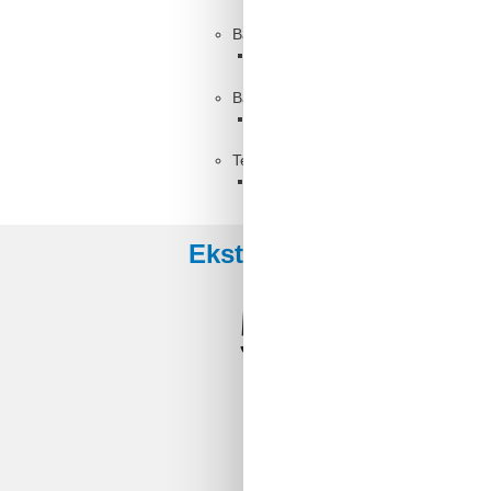
Baderom
WC med varmt og kaldt vann, Dus
Baderom
WC med varmt og kaldt vann, Ba
Terrasse, 8 m²
Overbygd terrasse
Eksterne anmeldelser
5,0