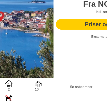
Fra
N
Inkl. r
Priser o
Eksterne 
Se naboemner
2
10 m