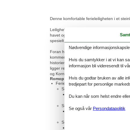
Denne komfortable ferieleiligheten i et stei
Leiligheten er fordelt over tre etasjer, som
Samt
havet og øya Murter mens du drikker morgenka
spesielt godt her, siden det også er flere a
Nødvendige informasjonskapsler s
Foran huset er det en båtplass og en betong
kommer du raskt til den historiske byen Zad
Hvis du samtykker i at vi kan saml
historien, med bygninger fra romertiden, by
informasjon bli videresendt til v
ligger rett ved sjøen og midt i den vakrest
og Kornati er absolutt verdt et besøk, og h
Hvis du godtar bruken av alle info
Romoppsett
Feriebolig
tredjepart for personlige marked
Soverom, 2 personer
Dobbeltseng
Du kan når som helst endre eller
Soverom, 2 personer
Se også vår
Persondatapolitik
Dobbeltseng
Soverom, 2 personer
Enkelseng