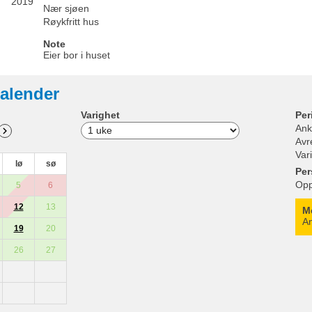
2019
Nær sjøen
Røykfritt hus
Note
Eier bor i huset
alender
Varighet
Per
Ank
Avr
Var
lø
sø
Per
Opp
5
6
12
13
M
An
19
20
26
27