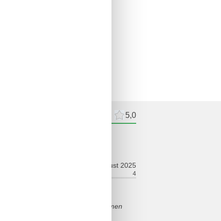
meldelser
Eksterne anmeldelser
5,0
ldelser
august 2025
ort:
4
Fasiliteter:
4
lle Gastgeberin. Vielen Dank wir kommen