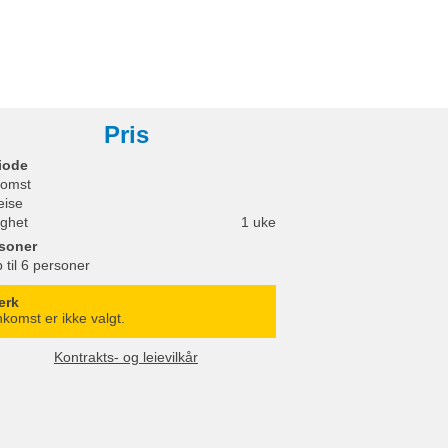
Pris
iode
omst
eise
ighet
1 uke
soner
 til 6 personer
erk
komst er ikke valgt.
Kontrakts- og leievilkår