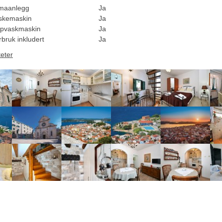
imaanlegg
Ja
skemaskin
Ja
pvaskmaskin
Ja
rbruk inkludert
Ja
teter