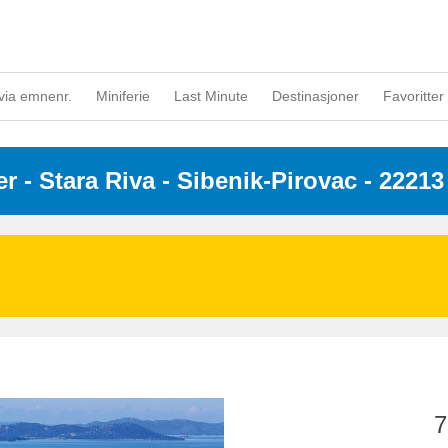
via emnenr.
Miniferie
Last Minute
Destinasjoner
Favoritter 
er
 - 
Stara Riva
 - Sibenik-Pirovac
 - 22213
7