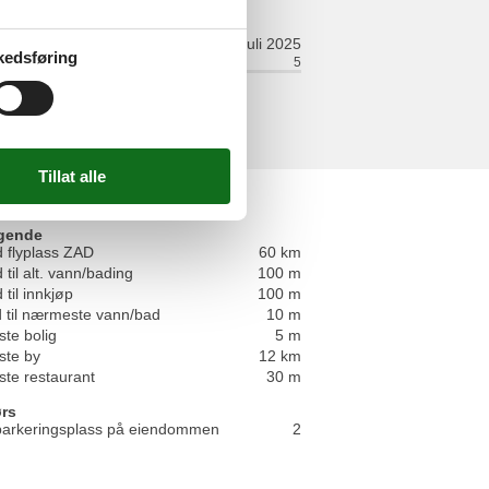
juli 2025
kedsføring
ort:
5
Fasiliteter:
5
gende
 flyplass ZAD
60 km
 til alt. vann/bading
100 m
 til innkjøp
100 m
 til nærmeste vann/bad
10 m
te bolig
5 m
te by
12 km
te restaurant
30 m
rs
 parkeringsplass på eiendommen
2