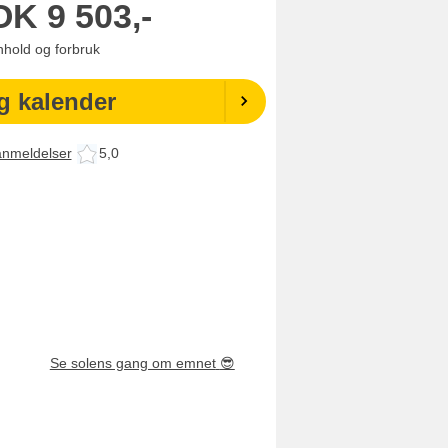
OK
9 503,-
enhold og forbruk
g kalender
anmeldelser
5,0
Se solens gang om emnet
😎