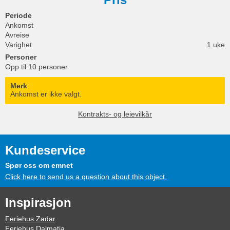
Periode
Ankomst
Avreise
Varighet
1 uke
Personer
Opp til 10 personer
Merk
Ankomst er ikke valgt.
Kontrakts- og leievilkår
Kundeservice
Spør oss om emnet
Click here to send us a question about this object.
Inspirasjon
Feriehus Zadar
Feriehus Dalmatia