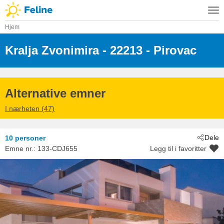
Hjem
Kralja Zvonimira
 - 22213
 - Pirovac
 - Sibenik-Pirovac
Alternative emner
I nærheten (47)
Dele
10 personer
Emne nr.:
133-CDJ655
Legg til i favoritter