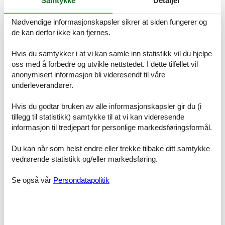
skjærgården. Besøk byene Sibenik og Zadar og den nærliggende
livlige byen Vodice.
Nødvendige informasjonskapsler sikrer at siden fungerer og
Romoppsett
Feriebolig
de kan derfor ikke kan fjernes.
Soverom, 2 personer
Dobbeltseng
Hvis du samtykker i at vi kan samle inn statistikk vil du hjelpe
oss med å forbedre og utvikle nettstedet. I dette tilfellet vil
Soverom, 2 personer
anonymisert informasjon bli videresendt til våre
Dobbeltseng
underleverandører.
Soverom, 2 personer
Hvis du godtar bruken av alle informasjonskapsler gir du (i
Dobbeltseng
tillegg til statistikk) samtykke til at vi kan videresende
informasjon til tredjepart for personlige markedsføringsformål.
Soverom, 2 personer
Dobbeltseng
Du kan når som helst endre eller trekke tilbake ditt samtykke
Soverom, 2 personer
vedrørende statistikk og/eller markedsføring.
Enkelseng
Se også vår
Persondatapolitik
Baderom
WC med varmt og kaldt vann, Dusj
Baderom
WC med varmt og kaldt vann, Dusj