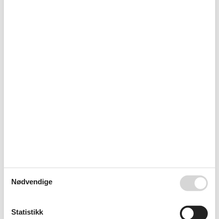
Bordtennis
Motionsredskaber
Baderom
TOALETT. Varmt og kaldt vann
Diverse
Antall husdyr
1
Antall solsenger
8
Byggemateriale: Stein
Byggeår
2019
Feriehus
230 m²
Forbrukskostnader inkl.
Havutsikt
Isolert for alle årstider
Kjæledyr Ja
1
Oppvarming, Elektrisk oppvarming
Parabol
Vaskemaskin
El artikler
Nødvendige
1 TV
Internett (trådløst)
Smart TV
3
Statistikk