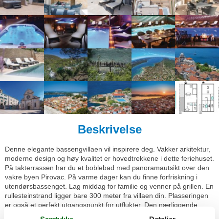
Beskrivelse
Denne elegante bassengvillaen vil inspirere deg. Vakker arkitektur,
moderne design og høy kvalitet er hovedtrekkene i dette feriehuset.
På takterrassen har du et boblebad med panoramautsikt over den
vakre byen Pirovac. På varme dager kan du finne forfriskning i
utendørsbassenget. Lag middag for familie og venner på grillen. En
rullesteinstrand ligger bare 300 meter fra villaen din. Plasseringen
er også et perfekt utgangspunkt for utflukter. Den nærliggende
vakre øya Murter er en inngangsport til nasjonalparken Kornati-
Samtykke
Detaljer