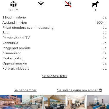
300 m
1
Tilbud miniferie
Ja
Avstand innkjøp
500 m
Privat utendørs svømmebasseng
Ja
Spa
Ja
Parabol/Kabel-TV
Ja
Vannutsikt
Ja
Inngjerdet område
Ja
Klimaanlegg
Ja
Vaskemaskin
Ja
Oppvaskmaskin
Ja
Forbruk inkludert
Ja
Se alle fasiliteter
Se naboemner
Se solens gang om emnet
😎