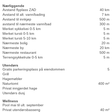
Nærliggende
Avstand flyplass ZAD
40 km
Avstand til alt. vann/bading
7 km
Avstand til innkjøp
500 m
avstand til nærmeste vann/bad
300 m
Merket sykkelvei 0-5 km
5 m
Merket tursti 0-5 km
5 m
Merket tursti 5-10 km
5 m
Nærmeste bolig
20 m
Nærmeste by
20 km
Nærmeste restaurant
500 m
Terrengsykkelrute 0-5 km
5 m
Utendørs
Gratis parkeringsplass på eiendommen
5
Grill
Hagemøbler
Naturtomt
400 m²
Privat inngjerdet hage
Utendørs dusj
Wellness
Pool mai til ult. september
Privat utendørsbasseng
40 m²