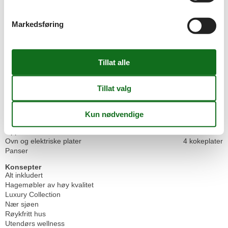
Innendørs
Bankboks
Gulvvarme i hele huset
Markedsføring
Klimaanlegg i hele hjemmet
Tyverialarm
Kjøkken
Ekstra kjøleskap
Fryser
75 l
Ismaskin
Kaffetrakter
Kjøkkenet har varmt vann
Kjøleskap
Mikroovn
Oppvaskmaskin
Ovn og elektriske plater
4 kokeplater
Panser
Konsepter
Alt inkludert
Hagemøbler av høy kvalitet
Luxury Collection
Nær sjøen
Røykfritt hus
Utendørs wellness