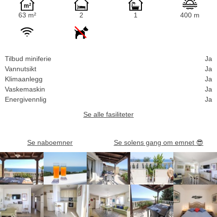
63 m²
2
1
400 m
Tilbud miniferie
Ja
Vannutsikt
Ja
Klimaanlegg
Ja
Vaskemaskin
Ja
Energivennlig
Ja
Se alle fasiliteter
Se naboemner
Se solens gang om emnet
😎