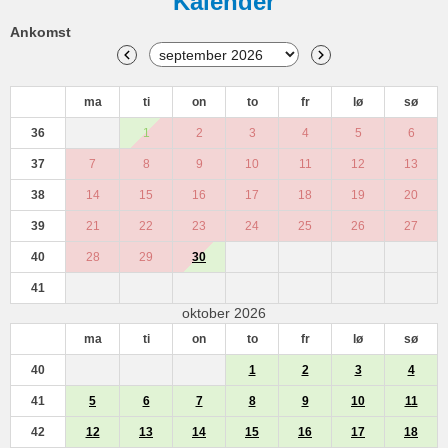
Kalender
Ankomst
ma
ti
on
to
fr
lø
sø
36
1
2
3
4
5
6
37
7
8
9
10
11
12
13
38
14
15
16
17
18
19
20
39
21
22
23
24
25
26
27
40
28
29
30
41
oktober 2026
ma
ti
on
to
fr
lø
sø
40
1
2
3
4
41
5
6
7
8
9
10
11
42
12
13
14
15
16
17
18