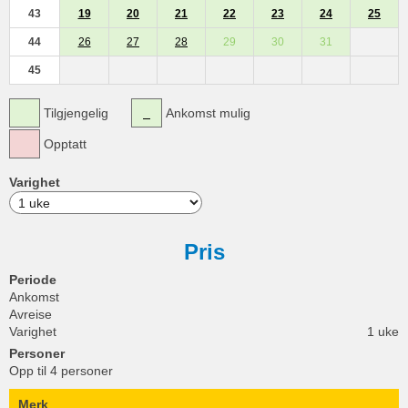
43
19
20
21
22
23
24
25
44
26
27
28
29
30
31
45
Tilgjengelig
Ankomst mulig
Opptatt
Varighet
Pris
Periode
Ankomst
Avreise
Varighet
1 uke
Personer
Opp til 4 personer
Merk