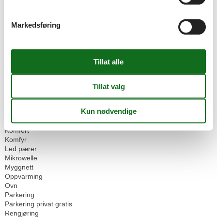
Førstehjelpskasse
Gjenvinningsstasjon
Grøntrom hage
Markedsføring
Hage
Havutsikt
Håndklær gratis
Hårføner
Ingen engangsservise
Ingen kjæledyr tillatt
Internet
Karbonmonoksid detektor
Kjøkkenkrok
Kjøleskap
Klimaanlegg
Komfort
Komfyr
Led pærer
Mikrowelle
Myggnett
Oppvarming
Ovn
Parkering
Parkering privat gratis
Rengjøring