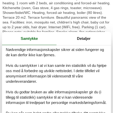
heating. 1 room with 2 beds, air conditioning and forced-air heating.
Kitchenette (oven, Gas stove, 4 gas rings, toaster, microwave).
Shower/bidet/WC. Heating, forced-air heating, boiler (80 litres).
Terrace 20 m2. Terrace furniture. Beautiful panoramic view of the
sea. Facilities: iron, mosquito net, children's high chair, baby cot for
up to 2 year olds, hair dryer. Internet (WiFi, free). Parking (1 car).
Please note: suitable for families. Smoke alarm, fire extinguisher.
IT075005C200108783
Samtykke
Detaljer
Cosy, comfortable residence, surrounded by trees. 3 apartments in
Nødvendige informasjonskapsler sikrer at siden fungerer og
the property. In the centre of Marina di Andrano 3 km from the
de kan derfor ikke kan fjernes.
centre of Andrano, 6 km from the centre of Castro, in a sunny,
elevated position, 400 m from the sea, 400 m from the beach. For
Hvis du samtykker i at vi kan samle inn statistikk vil du hjelpe
shared use: garden 60 m2 with plants and flowers. Private: terrace,
garden furniture. In the house: WiFi, washing machine (for shared
oss med å forbedre og utvikle nettstedet. I dette tilfellet vil
use), heating available only from 01.Dec. - 31.Mar.. Linen change
anonymisert informasjon bli videresendt til våre
weekly. Room cleaning weekly on request (extra). Parking on the
underleverandører.
premises. Supermarket 3 km, restaurant 3 km, bar 1 km, bus stop
1.5 km, rocky beach "Botte" 400 m. Nearby attractions: Castro 6
Hvis du godtar bruken av alle informasjonskapsler gir du (i
km, Santa Maria di Leuca 20 km, Gallipoli 45 km, Lecce 50 km,
tillegg til statistikk) samtykke til at vi kan videresende
Otranto 25 km, Porto Cesareo 65 km. Please note: car
informasjon til tredjepart for personlige markedsføringsformål.
recommended. Suitable for families.
Du kan når som helst endre eller trekke tilbake ditt samtykke