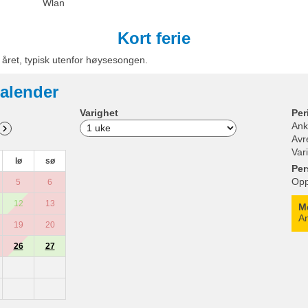
Wlan
Kort ferie
e året, typisk utenfor høysesongen.
alender
Varighet
Per
Ank
Avr
Var
lø
sø
Per
Opp
5
6
12
13
M
An
19
20
26
27