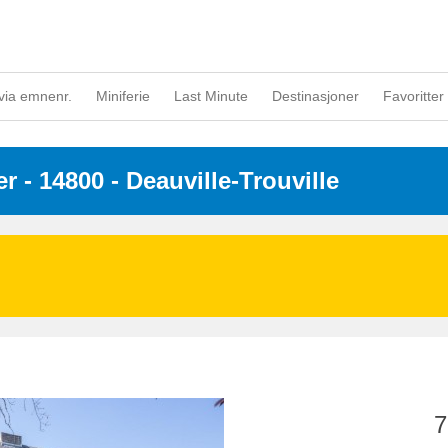
via emnenr.
Miniferie
Last Minute
Destinasjoner
Favoritter 
er
 - 14800
 - Deauville-Trouville
7