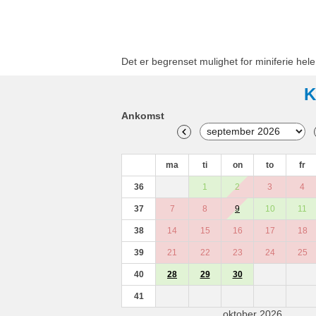
Det er begrenset mulighet for miniferie hel
K
Ankomst
ma
ti
on
to
fr
36
1
2
3
4
37
7
8
9
10
11
38
14
15
16
17
18
39
21
22
23
24
25
40
28
29
30
41
oktober 2026