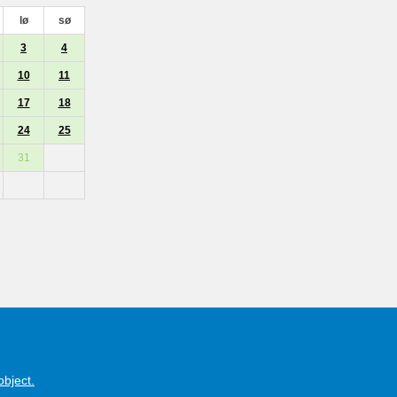
lø
sø
3
4
10
11
17
18
24
25
31
object.