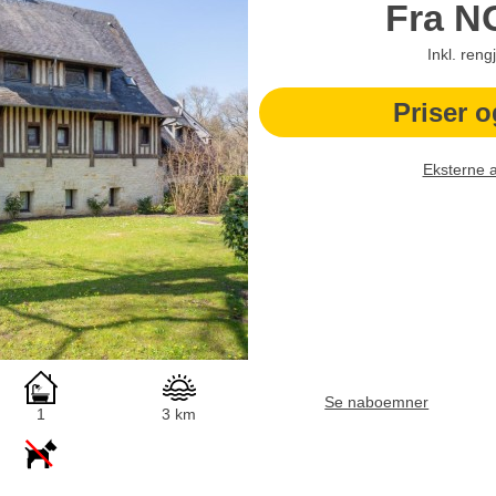
Fra
N
Inkl. reng
Priser o
Eksterne 
Se naboemner
1
3 km