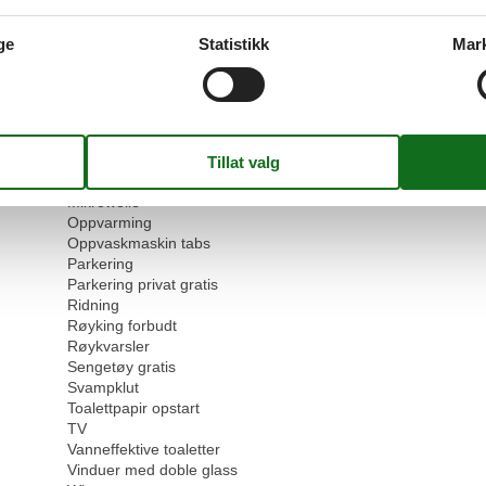
Ingen engangsservise
Ingen kjæledyr tillatt
ge
Statistikk
Mar
Internet
Kjele
Kjøkkenhåndkle
Kjøkkenkrok
Kjøleskap
Komfyr
Led pærer
Mikrowelle
Oppvarming
Oppvaskmaskin tabs
Parkering
Parkering privat gratis
Ridning
Røyking forbudt
Røykvarsler
Sengetøy gratis
Svampklut
Toalettpapir opstart
TV
Vanneffektive toaletter
Vinduer med doble glass