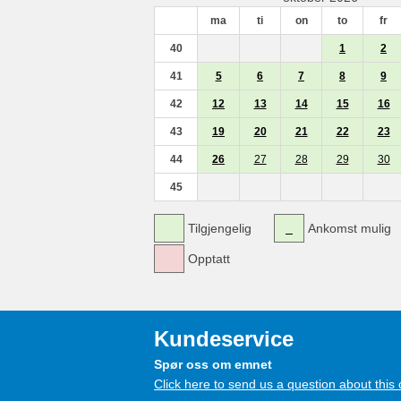
ma
ti
on
to
fr
40
1
2
41
5
6
7
8
9
42
12
13
14
15
16
43
19
20
21
22
23
44
26
27
28
29
30
45
Tilgjengelig
Ankomst mulig
Opptatt
Kundeservice
Spør oss om emnet
Click here to send us a question about this 