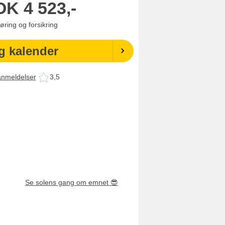
OK
4 523,-
jøring og forsikring
g kalender
anmeldelser
3,5
Se solens gang om emnet
😎