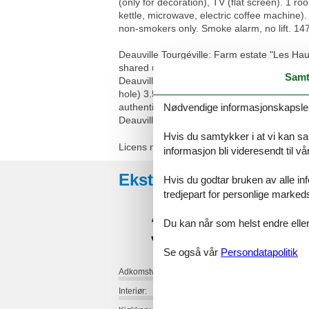
(only for decoration), TV (flat screen). 1 r
kettle, microwave, electric coffee machine). 
non-smokers only. Smoke alarm, no lift. 
Deauville Tourgéville: Farm estate "Les Hauts
shared use: park, parking at the house. Gro
Samt
Deauville Trouville" 3.6 km, sandy beach "
hole) 3.5 km, riding stable 3.3 km. Nearby 
Nødvendige informasjonskapsler s
authentique 19 km, Mémorial de Caen 44 km
Deauville.
Hvis du samtykker i at vi kan saml
Licens nr.: 14701MT201909
informasjon bli videresendt til v
Eksterne anmeldelser
Hvis du godtar bruken av alle info
tredjepart for personlige marked
3,5
Du kan når som helst endre eller
Se også vår
Persondatapolitik
Adkomstvei:
Interiør: