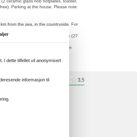
 (2 ceramic glass hob hotplates, toaster,
, free). Parking at the house. Please note:
3 km from the sea, in the countryside. For
le Golf" 100 m, railway station "de
aljer
so de Deauville" 3.1 km. Golf course (27
auville 2.9 km, Honfleur village
kes place by the agency -------- in
I dette tilfellet vil anonymisert
videresende informasjon til
meldelser
Eksterne anmeldelser
3,5
delser
ring.
ne anmeldelser