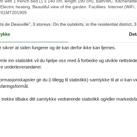
oom with 1 french bed (1 x 140 cm, length 190 cm), bath/WC. Kitchenette
Electric heating. Beautiful view of the garden. Facilities: Internet (WiFi
14701MT201909
 de Deauville", 3 storeys. On the outskirts, in the residential district, 
cery 750 m, supermarket 3.1 km, restaurant 2.9 km, bus stop "Tourgévil
ykke
Det
de Deauville" 3 km, indoor swimming pool 3.1 km, thermal baths "Thalas
attractions: hippodrome de Deauville Clairefontaine 1.9 km, casino de De
ikrer at siden fungerer og de kan derfor ikke kan fjernes.
, Plages du débarquement d'Arromanches 75 km. The keys‘ handover ta
e inn statistikk vil du hjelpe oss med å forbedre og utvikle nettstedet. 
åre underleverandører.
rmasjonskapsler gir du (i tillegg til statistikk) samtykke til at vi kan 
Våre gjestean
sføringsformål.
Eksterne anmel
 trekke tilbake ditt samtykke vedrørende statistikk og/eller markedsfø
Ingen detaljerte ekster
2,0
3,0