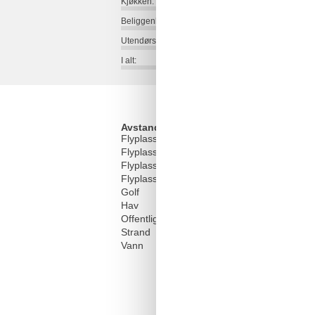
Kjøkken:
Beliggenhet:
Utendørs:
I alt:
Avstand
Flyplass CDG
2
Flyplass CFR
Flyplass DOL
Flyplass ORY
2
Golf
Hav
Offentlig transport
Strand
Vann