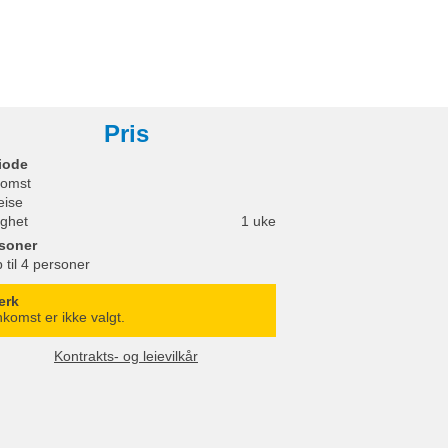
Pris
iode
omst
eise
ighet
1 uke
soner
 til 4 personer
erk
komst er ikke valgt.
Kontrakts- og leievilkår