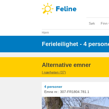
Søk
Finn 
Hjem
Ferieleilighet - 4 person
Alternative emner
I nærheten (37)
4 personer
Emne nr.:
307-FR1804.781.1