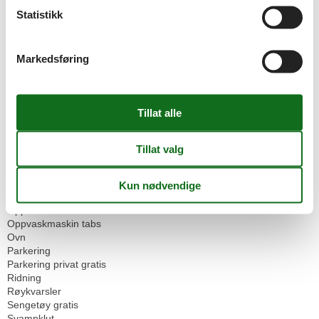
Golf baner
Statistikk
Heis
Håndklær gratis
Ingen engangsservise
Markedsføring
Ingen kjæledyr tillatt
Internet
Kjele
Kjøkken
Kjøkkenhåndkle
Kjøleskap
Komfyr
Led pærer
Mikrowelle
Offentlig transport
Oppvarming
Oppvaskmaskin
Oppvaskmaskin tabs
Ovn
Parkering
Parkering privat gratis
Ridning
Røykvarsler
Sengetøy gratis
Svampklut