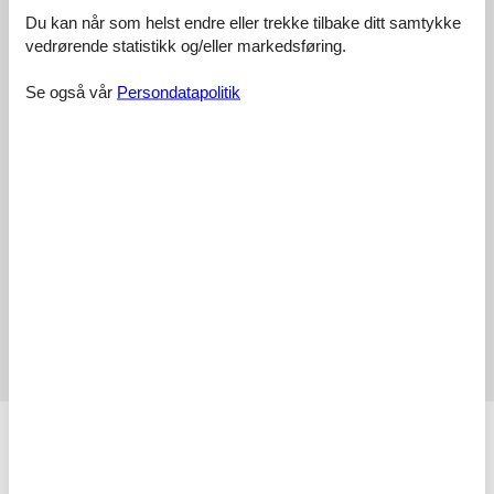
Våre gjesteanmeldelser
Eksterne anmeldelser
Du kan når som helst endre eller trekke tilbake ditt samtykke
vedrørende statistikk og/eller markedsføring.
4,5
Se også vår
Persondatapolitik
Adkomstvei:
3,0
Interiør:
4,0
Kjøkken:
3,0
Beliggenhet:
3,0
Utendørs:
3,0
I alt:
3,0
Eksterne anmeldelser
Ingen detaljerte eksterne anmeldelser
Fasiliteter
Avstand
Flyplass CDG
217,6 km