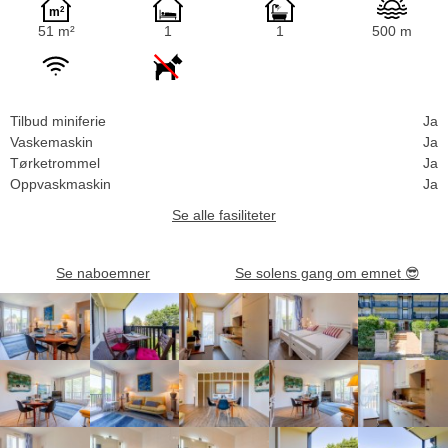
51 m²
1
1
500 m
Tilbud miniferie
Ja
Vaskemaskin
Ja
Tørketrommel
Ja
Oppvaskmaskin
Ja
Se alle fasiliteter
Se naboemner
Se solens gang om emnet
😎