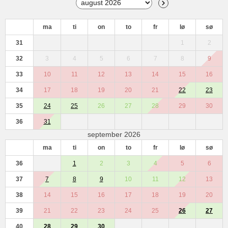
ma
ti
on
to
fr
lø
sø
31
1
2
32
3
4
5
6
7
8
9
33
10
11
12
13
14
15
16
34
17
18
19
20
21
22
23
35
24
25
26
27
28
29
30
36
31
september 2026
ma
ti
on
to
fr
lø
sø
36
1
2
3
4
5
6
37
7
8
9
10
11
12
13
38
14
15
16
17
18
19
20
39
21
22
23
24
25
26
27
40
28
29
30