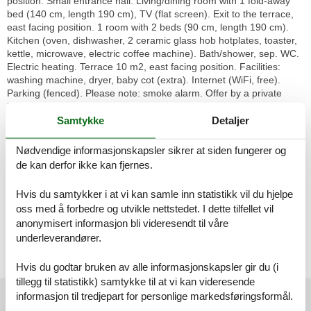
position. Small entrance hall. Living/dining room with 1 fold-away
bed (140 cm, length 190 cm), TV (flat screen). Exit to the terrace,
east facing position. 1 room with 2 beds (90 cm, length 190 cm).
Kitchen (oven, dishwasher, 2 ceramic glass hob hotplates, toaster,
kettle, microwave, electric coffee machine). Bath/shower, sep. WC.
Electric heating. Terrace 10 m2, east facing position. Facilities:
washing machine, dryer, baby cot (extra). Internet (WiFi, free).
Parking (fenced). Please note: smoke alarm. Offer by a private
individual according to Art. 155, IV of CGI.
Samtykke
Detaljer
Bénerville sur Mer 2 km from Deauville: Residence "Eden Park", 4
storeys. In a quiet position, 500 m from the sea, 500 m from the
Nødvendige informasjonskapsler sikrer at siden fungerer og
beach. In the complex: lift. Shop 1.5 km, supermarket 550 m,
de kan derfor ikke kan fjernes.
restaurant 700 m, bakery 400 m, bus stop "Benerville Garenne"
400 m, railway station "Deauville-Trouville" 2.6 km, indoor
Hvis du samtykker i at vi kan samle inn statistikk vil du hjelpe
swimming pool 1.7 km, thermal baths "Deauville" 1.7 km. Golf
oss med å forbedre og utvikle nettstedet. I dette tilfellet vil
course (18 hole) 4.1 km, tennis 2.1 km, riding stable 2.1 km.
anonymisert informasjon bli videresendt til våre
Nearby attractions: Hippodrome de Clairfontaine 1.3 km, Mémorial
underleverandører.
de Caen 46 km, Plage du débarquement d'Arromanches 88 km.
Please note: car recommended. The keys‘ handover takes place by
the agency -------- in Deauville.
Hvis du godtar bruken av alle informasjonskapsler gir du (i
tillegg til statistikk) samtykke til at vi kan videresende
Eksterne anmeldelser
informasjon til tredjepart for personlige markedsføringsformål.