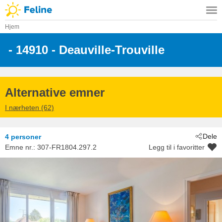
Hjem
 - 14910
 - Deauville-Trouville
Alternative emner
I nærheten (62)
Dele
4 personer
Emne nr.:
307-FR1804.297.2
Legg til i favoritter