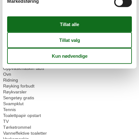
Markedsføring
Internet
Kjele
Kjøkkenhåndkle
Kjøkkenkrok
Kjøleskap
Komfyr
Led pærer
Mikrowelle
Offentlig transport
Oppvarming
Oppvaskmaskin
Oppvaskmaskin tabs
Ovn
Ridning
Røyking forbudt
Røykvarsler
Sengetøy gratis
Svampklut
Tennis
Toalettpapir opstart
TV
Tørketrommel
Vanneffektive toaletter