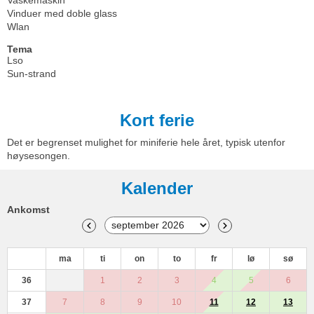
Vaskemaskin
Vinduer med doble glass
Wlan
Tema
Lso
Sun-strand
Kort ferie
Det er begrenset mulighet for miniferie hele året, typisk utenfor
høysesongen.
Kalender
Ankomst
ma
ti
on
to
fr
lø
sø
36
1
2
3
4
5
6
37
7
8
9
10
11
12
13