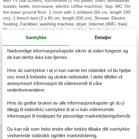
with TV (flat screen). Kitchenette (2 hot plates, oven, dishwasher,
toaster, kettle, microwave, electric coffee machine). Sep. WC. On
the lower ground floor: 1 room with 1 sofabed (60 cm, length 180
cm), 1 french bed (2 x 80 cm, length 200 cm). Shower. Electric
heating. Facilities: washing machine, dryer. Internet (WiFi, free).
Please note: non-smokers only, no parking. Smoke alarm.
FR18042661
Samtykke
Detaljer
Trouville sur Mer: Semi-detached house "Bonsecours", 3 storeys.
Nødvendige informasjonskapsler sikrer at siden fungerer og
Excellent location: right in the centre but still quiet, 260 m from the
de kan derfor ikke kan fjernes.
sea, 260 m from the beach. (5 steps). Shop, grocery 150 m,
supermarket 300 m, restaurant 150 m, bus stop "Casino de
Hvis du samtykker i at vi kan samle inn statistikk vil du hjelpe
Trouville" 350 m, railway station "Deauville-Trouville" 1 km, indoor
oss med å forbedre og utvikle nettstedet. I dette tilfellet vil
swimming pool 500 m, thermal baths "Trouville sur Mer" 500 m.
Golf course (18 hole) 4.9 km, sailing school 1 km, tennis 300 m.
anonymisert informasjon bli videresendt til våre
Nearby attractions: Hippodrome Deauville-La Touques 2.8 km,
underleverandører.
Honfleur 15 km, Mémorial de Caen 50 km, Plage du débarquement
d'Arromanches 86 km. The keys‘ handover takes place by the
Hvis du godtar bruken av alle informasjonskapsler gir du (i
agency -------- in Deauville.
tillegg til statistikk) samtykke til at vi kan videresende
informasjon til tredjepart for personlige markedsføringsformål.
Licens nr.: FR18042661
Du kan når som helst endre eller trekke tilbake ditt samtykke
Eksterne anmeldelser
vedrørende statistikk og/eller markedsføring.