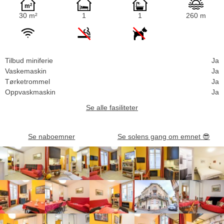
30 m²
1
1
260 m
Tilbud miniferie
Ja
Vaskemaskin
Ja
Tørketrommel
Ja
Oppvaskmaskin
Ja
Se alle fasiliteter
Se naboemner
Se solens gang om emnet
😎