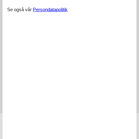
Våre gjesteanmeldelser
Eksterne anmeldelser
Se også vår
Persondatapolitik
3,2
Adkomstvei:
3,0
Interiør:
2,0
Kjøkken:
2,0
Beliggenhet:
3,0
Utendørs:
3,0
I alt:
2,0
Eksterne anmeldelser
Ingen detaljerte eksterne anmeldelser
Fasiliteter
Avstand
Flyplass CDG
217,6 km