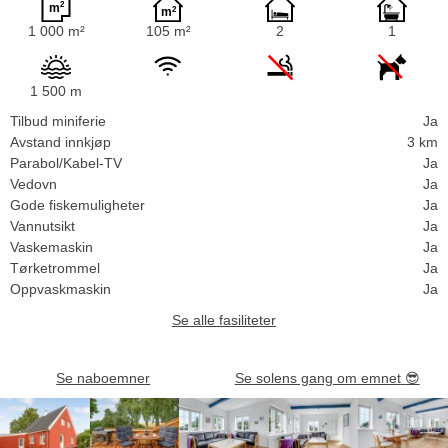
1 000 m²
105 m²
2
1
1 500 m
Tilbud miniferie
Ja
Avstand innkjøp
3 km
Parabol/Kabel-TV
Ja
Vedovn
Ja
Gode fiskemuligheter
Ja
Vannutsikt
Ja
Vaskemaskin
Ja
Tørketrommel
Ja
Oppvaskmaskin
Ja
Se alle fasiliteter
Se naboemner
Se solens gang om emnet
😎