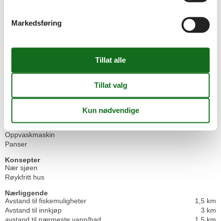
Tid landsted
105 m²
Tørketrommel
Markedsføring
Vaskemaskin
El artikler
Internett (trådløst)
Innendørs
Gulvvarme på bad
Vedovn
Kjøkken
Fryseboks
10 l
Kjøkkenet har varmt vann
Kjøleskap
Oppvaskmaskin
Panser
Konsepter
Nær sjøen
Røykfritt hus
Nærliggende
Avstand til fiskemuligheter
1,5 km
Avstand til innkjøp
3 km
avstand til nærmeste vann/bad
1,5 km