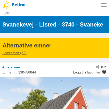
Hjem
Svanekevej
 - Listed
 - 3740
 - Svaneke
Alternative emner
I nærheten (32)
Dele
4 personer
Emne nr.:
130-I58844
Legg til i favoritter