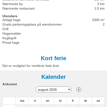
Nærmeste by
3 km
Nærmeste restaurant
1,5 km
Utendørs
Anlagt hage
1000 m²
Gratis parkeringsplass på eiendommen
2
Grill
Hagemøbler
Kuglegrill
Privat hage
Kort ferie
Det er mulighet for miniferie hele året.
Kalender
Ankomst
ma
ti
on
to
fr
lø
sø