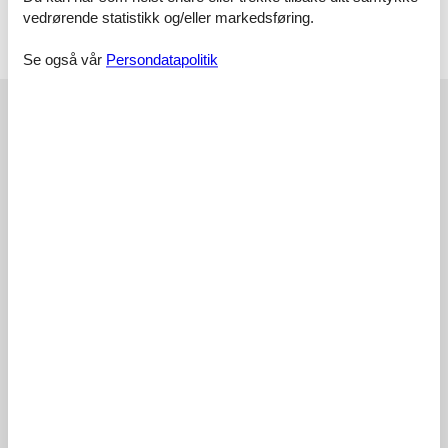
vedrørende statistikk og/eller markedsføring.
Terrasse
Åpen terrasse
Se også vår
Persondatapolitik
Våre gjesteanmeldelser
Våre gjesteanmeldelser
Eksterne anmeldelser
4,7
Basert på
7
vurderinger
Siste anmeldelse fra 07.06.2026
5
(5)
4
(2)
3
(0)
2
(0)
1
(0)
Kommentarer
Ingen vurderinger har kommentarer til norsk
2 vurderinger har kommentarer på andre språk.