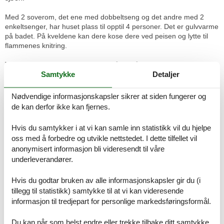
Med 2 soverom, det ene med dobbeltseng og det andre med 2
enkeltsenger, har huset plass til opptil 4 personer. Det er gulvvarme
på badet. På kveldene kan dere kose dere ved peisen og lytte til
flammenes knitring.
Tilbring hyggelige timer utendørs på den åpne terrassen og nyt
deilige retter fra grillen.
Samtykke
Detaljer
Gå til den steinete kysten og besøk den sjarmerende byen
Nødvendige informasjonskapsler sikrer at siden fungerer og
Svaneke 3 km unna.
de kan derfor ikke kan fjernes.
Nyt ferien i dette attraktive feriehuset.
Hvis du samtykker i at vi kan samle inn statistikk vil du hjelpe
Romoppsett
oss med å forbedre og utvikle nettstedet. I dette tilfellet vil
Feriebolig
Soverom, 105 m², 2 personer
anonymisert informasjon bli videresendt til våre
Dobbeltseng
underleverandører.
Soverom, 2 personer
Hvis du godtar bruken av alle informasjonskapsler gir du (i
Enkelseng
tillegg til statistikk) samtykke til at vi kan videresende
informasjon til tredjepart for personlige markedsføringsformål.
Baderom
WC med varmt og kaldt vann, Dusj
Du kan når som helst endre eller trekke tilbake ditt samtykke