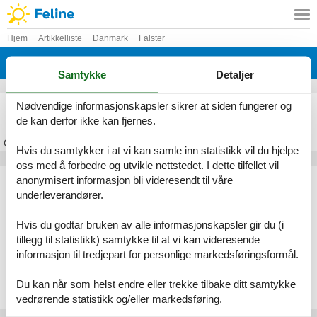
Hjem
Artikkelliste
Danmark
Falster
Marielyst
Samtykke
Detaljer
Feriehus Marielyst
Nødvendige informasjonskapsler sikrer at siden fungerer og
de kan derfor ikke kan fjernes.
Om
Marielyst
Hvis du samtykker i at vi kan samle inn statistikk vil du hjelpe
oss med å forbedre og utvikle nettstedet. I dette tilfellet vil
Artikkeltyper
anonymisert informasjon bli videresendt til våre
underleverandører.
Alle
Feriehus
Hvis du godtar bruken av alle informasjonskapsler gir du (i
Geografiske områder
tillegg til statistikk) samtykke til at vi kan videresende
informasjon til tredjepart for personlige markedsføringsformål.
Alle
Danmark
Falster
Du kan når som helst endre eller trekke tilbake ditt samtykke
Marielyst
vedrørende statistikk og/eller markedsføring.