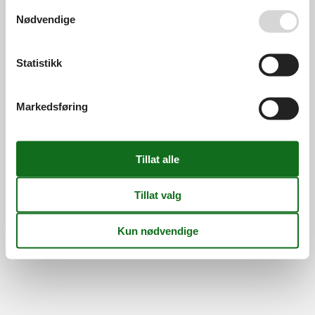
Se også vår
Persondatapolitik
Nødvendige
Information
Persondatapolitik
Cookies
FAQ
Om os
Statistikk
Kontakt
Om os
©
Feline Holidays
-
Feline Holidays A/S
-
Nygade 8B, 2.th -
Markedsføring
DK-7400
Herning
-
Danmark -
Telefon:
(+45) 8724 2251
-
E-post:
info@feline-holidays.no
MVA-nummer: DK26347688