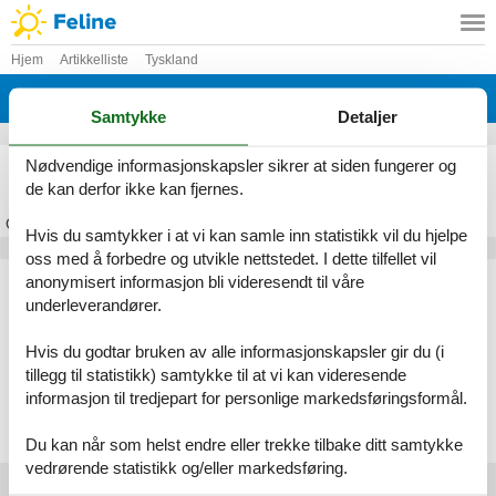
Hjem
Artikkelliste
Tyskland
Erzgebirge
Samtykke
Detaljer
Feriehus Erzgebirge
Nødvendige informasjonskapsler sikrer at siden fungerer og
de kan derfor ikke kan fjernes.
Om
Erzgebirge
Hvis du samtykker i at vi kan samle inn statistikk vil du hjelpe
oss med å forbedre og utvikle nettstedet. I dette tilfellet vil
Artikkeltyper
anonymisert informasjon bli videresendt til våre
underleverandører.
Alle
Feriehus
Hvis du godtar bruken av alle informasjonskapsler gir du (i
Geografiske områder
tillegg til statistikk) samtykke til at vi kan videresende
informasjon til tredjepart for personlige markedsføringsformål.
Alle
Tyskland
Erzgebirge
Du kan når som helst endre eller trekke tilbake ditt samtykke
vedrørende statistikk og/eller markedsføring.