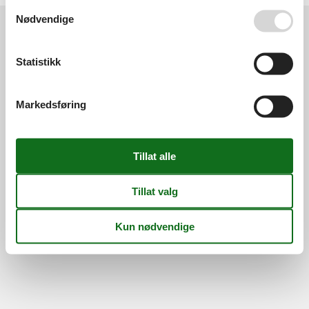
Se også vår
Persondatapolitik
Nødvendige
Information
Statistikk
Persondatapolitik
Cookies
FAQ
Om os
Kontakt
Om os
Markedsføring
©
Feline Holidays
-
Feline Holidays A/S
-
Nygade 8B, 2.th -
DK-7400
Herning
-
Danmark -
Telefon:
(+45) 8724 2251
-
E-post:
info@feline-holidays.no
MVA-nummer: DK26347688