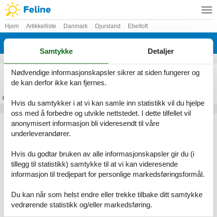
Hjem
Artikkelliste
Danmark
Djursland
Ebeltoft
Boeslum Strand
Samtykke
Detaljer
Feriehus Boeslum Strand
Nødvendige informasjonskapsler sikrer at siden fungerer og
de kan derfor ikke kan fjernes.
Om
Boeslum Strand
Hvis du samtykker i at vi kan samle inn statistikk vil du hjelpe
oss med å forbedre og utvikle nettstedet. I dette tilfellet vil
Artikkeltyper
anonymisert informasjon bli videresendt til våre
underleverandører.
Alle
Feriehus
Hvis du godtar bruken av alle informasjonskapsler gir du (i
Geografiske områder
tillegg til statistikk) samtykke til at vi kan videresende
informasjon til tredjepart for personlige markedsføringsformål.
Alle
Danmark
Djursland
Du kan når som helst endre eller trekke tilbake ditt samtykke
Ebeltoft
vedrørende statistikk og/eller markedsføring.
Boeslum Strand