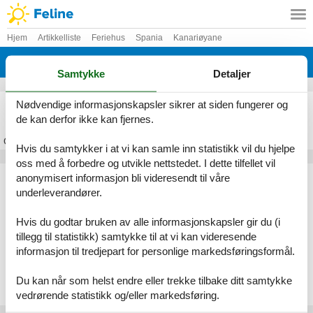
Hjem
Artikkelliste
Feriehus
Spania
Kanariøyane
La Palma
Samtykke
Detaljer
Feriehus La Palma
Nødvendige informasjonskapsler sikrer at siden fungerer og
de kan derfor ikke kan fjernes.
Om
La Palma
Hvis du samtykker i at vi kan samle inn statistikk vil du hjelpe
oss med å forbedre og utvikle nettstedet. I dette tilfellet vil
Artikkeltyper
anonymisert informasjon bli videresendt til våre
underleverandører.
Alle
Feriehus
Hvis du godtar bruken av alle informasjonskapsler gir du (i
Geografiske områder
tillegg til statistikk) samtykke til at vi kan videresende
informasjon til tredjepart for personlige markedsføringsformål.
Alle
Spania
Kanariøyane
Du kan når som helst endre eller trekke tilbake ditt samtykke
La Palma
vedrørende statistikk og/eller markedsføring.