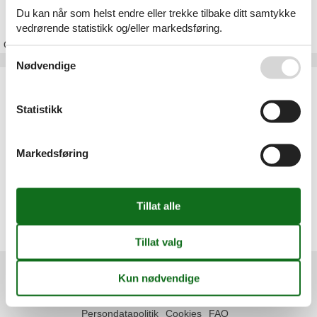
Feriehus Saksild Strand
Du kan når som helst endre eller trekke tilbake ditt samtykke
vedrørende statistikk og/eller markedsføring.
Om
Saksild Strand
Se også vår
Persondatapolitik
Nødvendige
Artikkeltyper
Alle
Statistikk
Feriehus
Geografiske områder
Markedsføring
Alle
Danmark
Østjylland
Saksild Strand
Dyngby Strand
Odder
Rude Strand
Information
Persondatapolitik
Cookies
FAQ