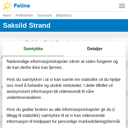
Hjem
Artikkelliste
Danmark
Østjylland
Saksild Strand
Feriehus Rude Strand
Samtykke
Detaljer
Om
Rude Strand
Nødvendige informasjonskapsler sikrer at siden fungerer og
de kan derfor ikke kan fjernes.
Feriehus Odder
Hvis du samtykker i at vi kan samle inn statistikk vil du hjelpe
oss med å forbedre og utvikle nettstedet. I dette tilfellet vil
Om
Odder
anonymisert informasjon bli videresendt til våre
underleverandører.
Feriehus Dyngby Strand
Hvis du godtar bruken av alle informasjonskapsler gir du (i
tillegg til statistikk) samtykke til at vi kan videresende
Om
Dyngby Strand
informasjon til tredjepart for personlige markedsføringsformål.