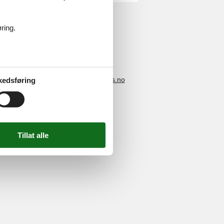
ring.
4 2251
-
E-post:
info@feline-holidays.no
kedsføring