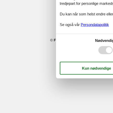
tredjepart for personlige marked
Du kan når som helst endre eller
Se også vår
Persondatapolitik
©
Feline Holidays
-
Feline Holidays A/
Nødvendi