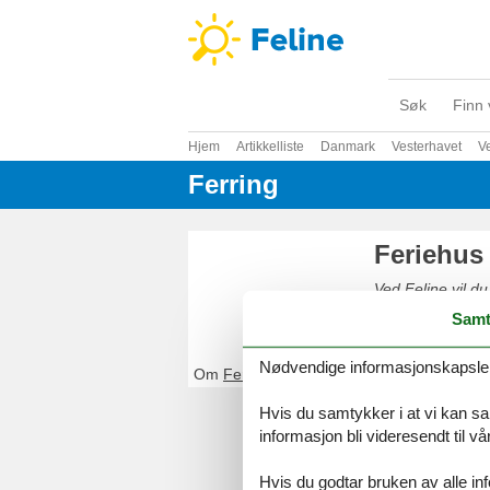
Søk
Finn 
Hjem
Artikkelliste
Danmark
Vesterhavet
Ve
Ferring
Feriehus
Ved Feline vil du
enkelt og sikkert
Samt
Nødvendige informasjonskapsler s
Om
Ferring
Hvis du samtykker i at vi kan saml
informasjon bli videresendt til v
Hvis du godtar bruken av alle info