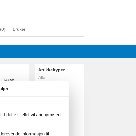
(
0
)
Bruker
Artikkeltyper
Alle
 Bestill
Feriehus
aljer
Geografiske
områder
Alle
Danmark
I dette tilfellet vil anonymisert
Vesterhavet
Vejlby Klit
Ferring
videresende informasjon til