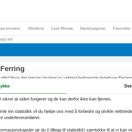
via emnenr.
Miniferie
Last Minute
Destinasjoner
Favoritter 
jlby Klit
 Ferring
 alltid finne det største utvalget av vakkert beliggende feriehuse Ferring.
 på nettet eller kontakt oss, hvis du har spørsmål.
ykke
Det
ikrer at siden fungerer og de kan derfor ikke kan fjernes.
e inn statistikk vil du hjelpe oss med å forbedre og utvikle nettstedet. 
åre underleverandører.
rmasjonskapsler gir du (i tillegg til statistikk) samtykke til at vi kan 