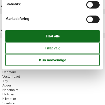
Statistikk
Om
Klitmøller
Feriehus Thy
Markedsføring
Om
Thy
Artikkeltyper
Alle
Feriehus
Geografiske områder
Alle
Danmark
Vesterhavet
Thy
Agger
Hanstholm
Helligsø
Klitmøller
Snedsted