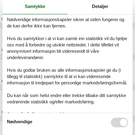
Feriehus Agger
Samtykke
Detaljer
Om
Agger
Nødvendige informasjonskapsler sikrer at siden fungerer og
de kan derfor ikke kan fjernes.
Feriehus Hanstholm
Hvis du samtykker i at vi kan samle inn statistikk vil du hjelpe
oss med å forbedre og utvikle nettstedet. I dette tilfellet vil
Om
Hanstholm
anonymisert informasjon bli videresendt til våre
underleverandører.
Feriehus Vestervig
Hvis du godtar bruken av alle informasjonskapsler gir du (i
tillegg til statistikk) samtykke til at vi kan videresende
Om
Vestervig
informasjon til tredjepart for personlige markedsføringsformål.
Du kan når som helst endre eller trekke tilbake ditt samtykke
Feriehus Vorupør
vedrørende statistikk og/eller markedsføring.
Om
Vorupør
Se også vår
Persondatapolitik
Nødvendige
Feriehus Klitmøller