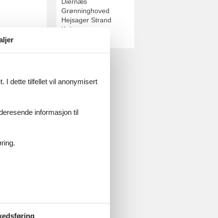
Diernæs
Grønninghoved
Hejsager Strand
Kelstrup
Årø
aljer
ninghoved.
I dette tilfellet vil anonymisert
videresende informasjon til
ring.
er Strand.
kedsføring