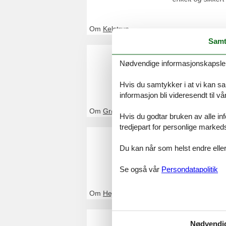
Om
Kelstrup
Samt
Feriehus
Nødvendige informasjonskapsler s
Ved Feline vil du
Bestill enkelt og
Hvis du samtykker i at vi kan saml
informasjon bli videresendt til v
Om
Grønninghoved
Hvis du godtar bruken av alle info
tredjepart for personlige marked
Feriehus
Du kan når som helst endre eller
Ved Feline vil du
Bestill enkelt og
Se også vår
Persondatapolitik
Om
Hejsager Strand
Feriehus
Nødvendi