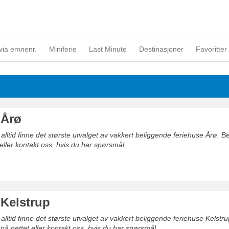
via emnenr.
Miniferie
Last Minute
Destinasjoner
Favoritter 
 Årø
 alltid finne det største utvalget av vakkert beliggende feriehuse Årø. Bes
 eller kontakt oss, hvis du har spørsmål.
 Kelstrup
 alltid finne det største utvalget av vakkert beliggende feriehuse Kelstrup
 på nettet eller kontakt oss, hvis du har spørsmål.