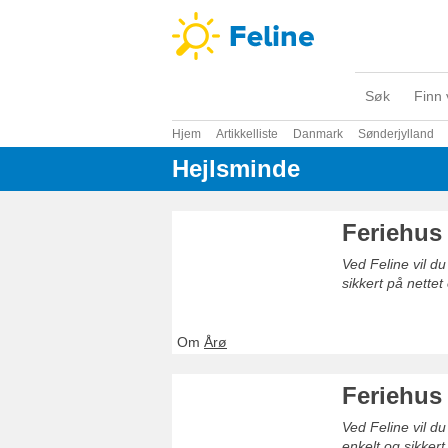
Søk
Finn 
Hjem
Artikkelliste
Danmark
Sønderjylland
Hejlsminde
Feriehus
Ved Feline vil du
sikkert på nettet
Om
Årø
Feriehus
Ved Feline vil du
enkelt og sikkert