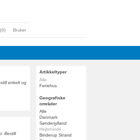
(
0
)
Bruker
Artikkeltyper
Alle
till enkelt og
Feriehus
Geografiske
områder
Alle
Danmark
Sønderjylland
Hejlsminde
. Bestill
Binderup Strand