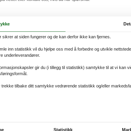
ykke
Det
 Grønninghoved
ikrer at siden fungerer og de kan derfor ikke kan fjernes.
 alltid finne det største utvalget av vakkert beliggende feriehuse Grøn
 sikkert på nettet eller kontakt oss, hvis du har spørsmål.
e inn statistikk vil du hjelpe oss med å forbedre og utvikle nettstedet. 
åre underleverandører.
rmasjonskapsler gir du (i tillegg til statistikk) samtykke til at vi kan 
sføringsformål.
 Hejsager Strand
 trekke tilbake ditt samtykke vedrørende statistikk og/eller markedsfø
 alltid finne det største utvalget av vakkert beliggende feriehuse Hejsag
 sikkert på nettet eller kontakt oss, hvis du har spørsmål.
 Diernæs
ge
Statistikk
Mar