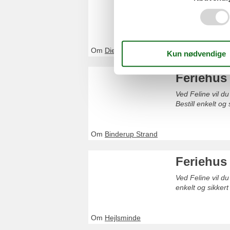
Ved Feline vil du
enkelt og sikkert
Om
Diernæs
Feriehus
Ved Feline vil du
Bestill enkelt og
Om
Binderup Strand
Feriehus
Ved Feline vil du
enkelt og sikkert
Om
Hejlsminde