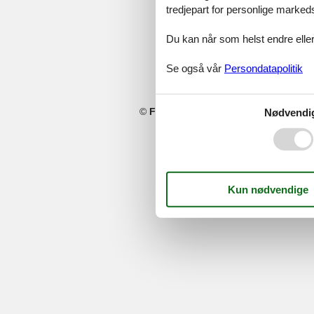
tredjepart for personlige marked
Du kan når som helst endre eller
Se også vår
Persondatapolitik
©
Feline Holidays
-
Feline Holidays A/
Nødvendi