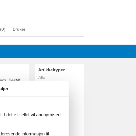
(
0
)
Bruker
Artikkeltyper
Alle
rg. Bestill
Feriehus
aljer
Geografiske
områder
Alle
Danmark
I dette tilfellet vil anonymisert
Sønderjylland
Broager
Rendbjerg
videresende informasjon til