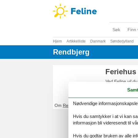
Søk
Finn 
Hjem
Artikkelliste
Danmark
Sønderjylland
Rendbjerg
Feriehus
Ved Feline vil du
enkelt og sikkert
Samt
Nødvendige informasjonskapsler s
Om
Rendbjerg
Hvis du samtykker i at vi kan saml
informasjon bli videresendt til v
Hvis du godtar bruken av alle info