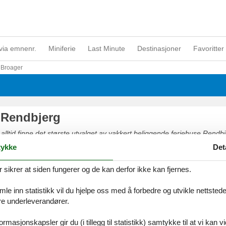
via emnenr.
Miniferie
Last Minute
Destinasjoner
Favoritter 
Broager
 Rendbjerg
 alltid finne det største utvalget av vakkert beliggende feriehuse Rendbje
 på nettet eller kontakt oss, hvis du har spørsmål.
ykke
Det
ikrer at siden fungerer og de kan derfor ikke kan fjernes.
e inn statistikk vil du hjelpe oss med å forbedre og utvikle nettstedet. 
åre underleverandører.
rmasjonskapsler gir du (i tillegg til statistikk) samtykke til at vi kan 