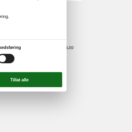
ring.
4 2251
-
E-post:
info@feline-holidays.no
kedsføring