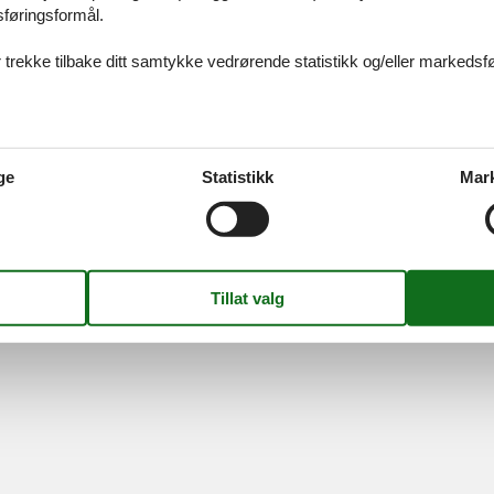
sføringsformål.
Information
Om os
 trekke tilbake ditt samtykke vedrørende statistikk og/eller markedsfø
Persondatapolitik
Kontakt
Cookies
Om os
FAQ
S
-
Nygade 8B, 2.th -
DK-7400
Herning
-
Danmark -
Telefon:
(+45) 872
MVA-nummer: DK26347688
ge
Statistikk
Mar