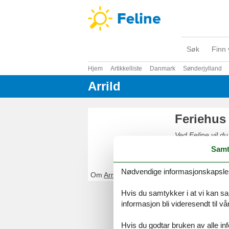
Søk
Finn 
Hjem
Artikkelliste
Danmark
Sønderjylland
Arrild
Feriehus 
Ved Feline vil du
og sikkert på net
Samt
Nødvendige informasjonskapsler s
Om
Arrild
Hvis du samtykker i at vi kan saml
informasjon bli videresendt til v
Hvis du godtar bruken av alle info