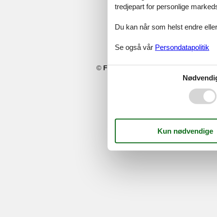
tredjepart for personlige marked
Du kan når som helst endre eller
Se også vår
Persondatapolitik
©
Feline Holidays
-
Feline Holidays A/
Nødvendi