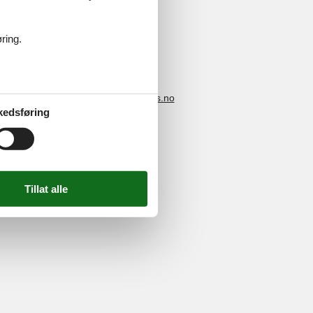
ring.
4 2251
-
E-post:
info@feline-holidays.no
kedsføring