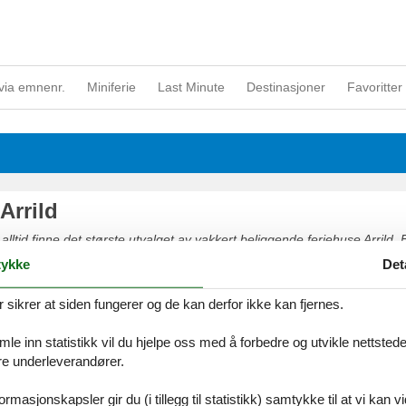
via emnenr.
Miniferie
Last Minute
Destinasjoner
Favoritter 
Arrild
 alltid finne det største utvalget av vakkert beliggende feriehuse Arrild. B
tet eller kontakt oss, hvis du har spørsmål.
ykke
Det
ikrer at siden fungerer og de kan derfor ikke kan fjernes.
e inn statistikk vil du hjelpe oss med å forbedre og utvikle nettstedet. 
åre underleverandører.
rmasjonskapsler gir du (i tillegg til statistikk) samtykke til at vi kan 