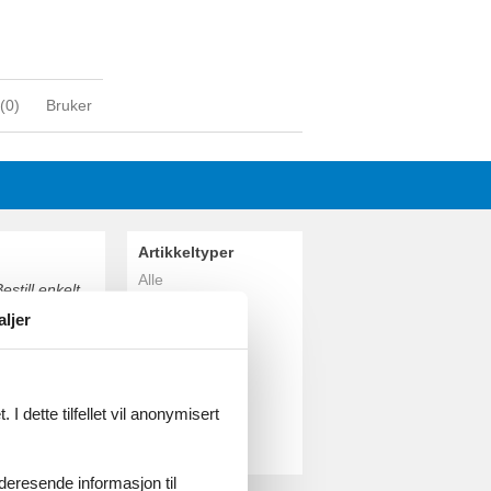
(
0
)
Bruker
Artikkeltyper
Alle
estill enkelt
Feriehus
aljer
Geografiske
områder
Alle
Danmark
I dette tilfellet vil anonymisert
Sønderjylland
Arrild
videresende informasjon til