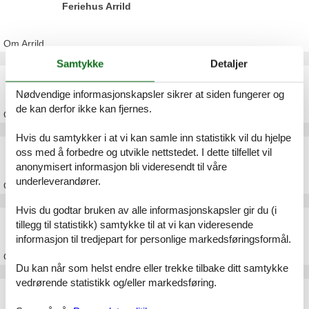
Feriehus Arrild
Om
Arrild
Samtykke
Detaljer
Feriehus Rinkenæs
Nødvendige informasjonskapsler sikrer at siden fungerer og
de kan derfor ikke kan fjernes.
Om
Rinkenæs
Hvis du samtykker i at vi kan samle inn statistikk vil du hjelpe
Feriehus Ribe
oss med å forbedre og utvikle nettstedet. I dette tilfellet vil
anonymisert informasjon bli videresendt til våre
underleverandører.
Om
Ribe
Hvis du godtar bruken av alle informasjonskapsler gir du (i
Feriehus Gråsten
tillegg til statistikk) samtykke til at vi kan videresende
informasjon til tredjepart for personlige markedsføringsformål.
Om
Gråsten
Du kan når som helst endre eller trekke tilbake ditt samtykke
vedrørende statistikk og/eller markedsføring.
Feriehus Rendbjerg