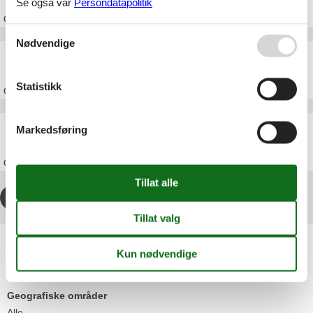
Se også vår
Persondatapolitik
Om
Rendbjerg
Nødvendige
Feriehus Vemmingbund
Statistikk
Om
Vemmingbund
Feriehus Egernsund
Markedsføring
Om
Egernsund
1
2
3
>
>>
Artikkeltyper
Alle
Feriehus
Geografiske områder
Alle