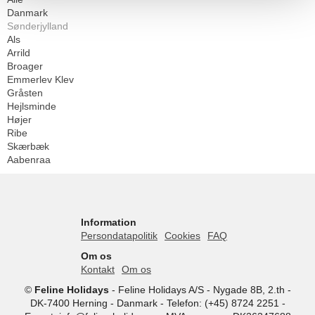
Danmark
Sønderjylland
Als
Arrild
Broager
Emmerlev Klev
Gråsten
Hejlsminde
Højer
Ribe
Skærbæk
Aabenraa
Information
Persondatapolitik
Cookies
FAQ
Om os
Kontakt
Om os
©
Feline Holidays
-
Feline Holidays A/S
-
Nygade 8B, 2.th -
DK-7400
Herning
-
Danmark -
Telefon:
(+45) 8724 2251
-