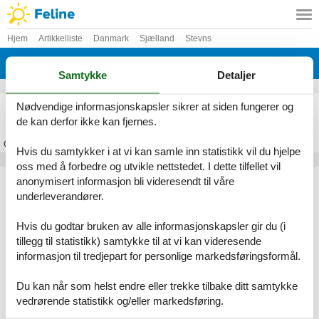
Hjem
Artikkelliste
Danmark
Sjælland
Stevns
Rødvig
Samtykke
Detaljer
Feriehus Rødvig
Nødvendige informasjonskapsler sikrer at siden fungerer og
de kan derfor ikke kan fjernes.
Om
Rødvig
Hvis du samtykker i at vi kan samle inn statistikk vil du hjelpe
oss med å forbedre og utvikle nettstedet. I dette tilfellet vil
Artikkeltyper
anonymisert informasjon bli videresendt til våre
underleverandører.
Alle
Feriehus
Hvis du godtar bruken av alle informasjonskapsler gir du (i
Geografiske områder
tillegg til statistikk) samtykke til at vi kan videresende
informasjon til tredjepart for personlige markedsføringsformål.
Alle
Danmark
Sjælland
Du kan når som helst endre eller trekke tilbake ditt samtykke
Stevns
vedrørende statistikk og/eller markedsføring.
Rødvig