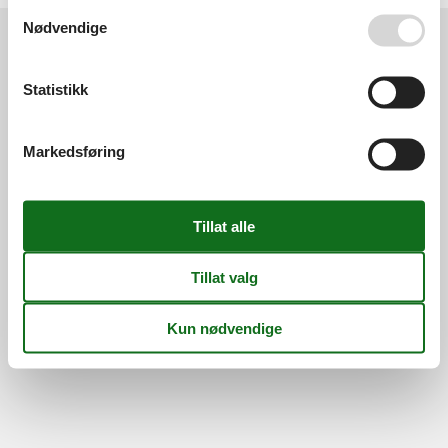
Se også vår
Persondatapolitik
Nødvendige
Information
Statistikk
Persondatapolitik
Cookies
FAQ
Om os
Kontakt
Om os
Markedsføring
©
Feline Holidays
-
Feline Holidays A/S
-
Nygade 8B, 2.th -
DK-7400
Herning
-
Danmark -
Telefon:
(+45) 8724 2251
-
E-post:
info@feline-holidays.no
MVA-nummer: DK26347688