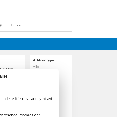
(
0
)
Bruker
Artikkeltyper
Alle
. Bestill
Feriehus
aljer
Geografiske
områder
Alle
Danmark
I dette tilfellet vil anonymisert
Sjælland
Odsherred
Lumsås
videresende informasjon til