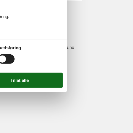
ring.
4 2251
-
E-post:
info@feline-holidays.no
kedsføring