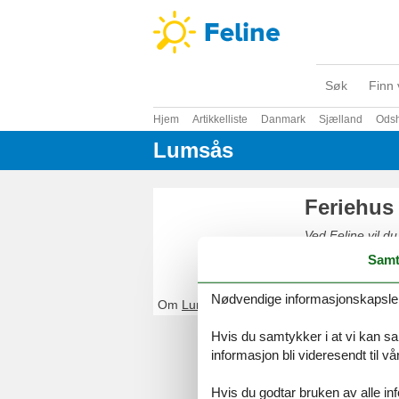
Søk
Finn 
Hjem
Artikkelliste
Danmark
Sjælland
Odsh
Lumsås
Feriehus
Ved Feline vil du
enkelt og sikkert
Samt
Nødvendige informasjonskapsler s
Om
Lumsås
Hvis du samtykker i at vi kan saml
informasjon bli videresendt til v
Hvis du godtar bruken av alle info