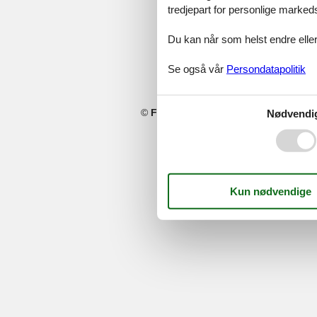
tredjepart for personlige marked
Du kan når som helst endre eller
Se også vår
Persondatapolitik
©
Feline Holidays
-
Feline Holidays A/
Nødvendi