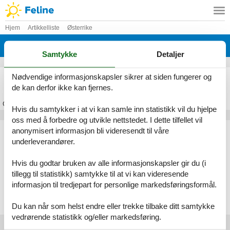
Hjem
Artikkelliste
Østerrike
Burgenland
Samtykke
Detaljer
Feriehus Burgenland
Nødvendige informasjonskapsler sikrer at siden fungerer og
de kan derfor ikke kan fjernes.
Om
Burgenland
Hvis du samtykker i at vi kan samle inn statistikk vil du hjelpe
oss med å forbedre og utvikle nettstedet. I dette tilfellet vil
Artikkeltyper
anonymisert informasjon bli videresendt til våre
underleverandører.
Alle
Feriehus
Hvis du godtar bruken av alle informasjonskapsler gir du (i
Geografiske områder
tillegg til statistikk) samtykke til at vi kan videresende
informasjon til tredjepart for personlige markedsføringsformål.
Alle
Østerrike
Burgenland
Du kan når som helst endre eller trekke tilbake ditt samtykke
vedrørende statistikk og/eller markedsføring.