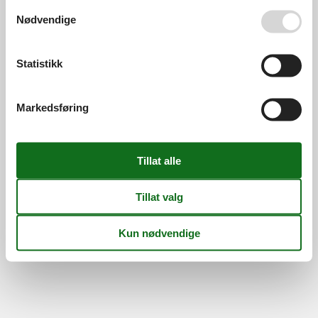
Se også vår
Persondatapolitik
Nødvendige
Information
Persondatapolitik
Cookies
FAQ
Om os
Statistikk
Kontakt
Om os
©
Feline Holidays
-
Feline Holidays A/S
-
Nygade 8B, 2.th -
Markedsføring
DK-7400
Herning
-
Danmark -
Telefon:
(+45) 8724 2251
-
E-post:
info@feline-holidays.no
MVA-nummer: DK26347688