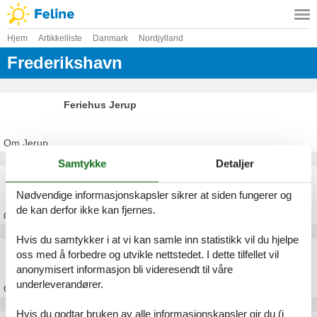
Hjem
Artikkelliste
Danmark
Nordjylland
Frederikshavn
Feriehus Jerup
Om
Jerup
Samtykke
Detaljer
Feriehus Strandby
Nødvendige informasjonskapsler sikrer at siden fungerer og
de kan derfor ikke kan fjernes.
Om
Strandby
Hvis du samtykker i at vi kan samle inn statistikk vil du hjelpe
Feriehus Bratten
oss med å forbedre og utvikle nettstedet. I dette tilfellet vil
anonymisert informasjon bli videresendt til våre
underleverandører.
Om
Bratten
Hvis du godtar bruken av alle informasjonskapsler gir du (i