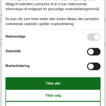
Feriehus Napstjært
tillegg til statistikk) samtykke til at vi kan videresende
informasjon til tredjepart for personlige markedsføringsformål.
Om
Napstjært
Du kan når som helst endre eller trekke tilbake ditt samtykke
vedrørende statistikk og/eller markedsføring.
Feriehus Frederikshavn
Se også vår
Persondatapolitik
Nødvendige
Om
Frederikshavn
Statistikk
Artikkeltyper
Alle
Feriehus
Markedsføring
Geografiske områder
Alle
Danmark
Nordjylland
Frederikshavn
Bratten
Jerup
Napstjært