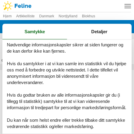
Hjem
Artikkelliste
Danmark
Nordjylland
Blokhus
Pandrup
Samtykke
Detaljer
Feriehus Pandrup
Nødvendige informasjonskapsler sikrer at siden fungerer og
de kan derfor ikke kan fjernes.
Om
Pandrup
Hvis du samtykker i at vi kan samle inn statistikk vil du hjelpe
oss med å forbedre og utvikle nettstedet. I dette tilfellet vil
Artikkeltyper
anonymisert informasjon bli videresendt til våre
underleverandører.
Alle
Feriehus
Hvis du godtar bruken av alle informasjonskapsler gir du (i
Geografiske områder
tillegg til statistikk) samtykke til at vi kan videresende
informasjon til tredjepart for personlige markedsføringsformål.
Alle
Danmark
Nordjylland
Du kan når som helst endre eller trekke tilbake ditt samtykke
Blokhus
vedrørende statistikk og/eller markedsføring.
Pandrup