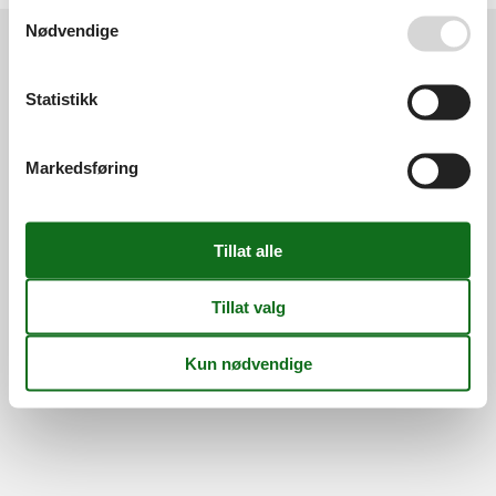
Se også vår
Persondatapolitik
Nødvendige
Information
Statistikk
Persondatapolitik
Cookies
FAQ
Om os
Kontakt
Om os
Markedsføring
©
Feline Holidays
-
Feline Holidays A/S
-
Nygade 8B, 2.th -
DK-7400
Herning
-
Danmark -
Telefon:
(+45) 8724 2251
-
E-post:
info@feline-holidays.no
MVA-nummer: DK26347688